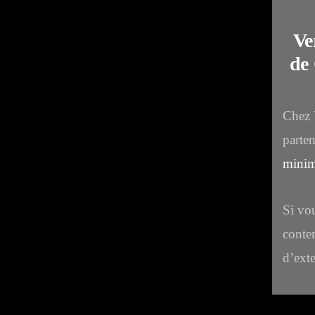
Ve
de
Chez 
parte
minim
Si vou
conte
d’ext