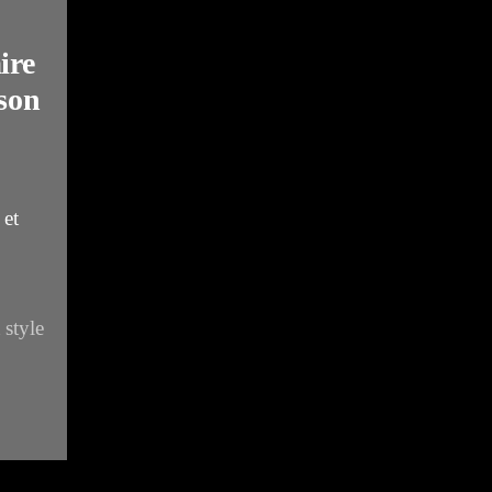
ire
son
 et
 style