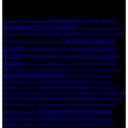
19 mars 2024
Tags
agrandissement maison auxerre
agrandissement de maison auxerre
aménagement extérieur auxerre
aménagement pool house auxerre
carport auxerre
aménager pool house auxerre
carport bois Auxerre
carport
Carport sur mesure
en bois auxerre
Carport en bois à Auxerre
Auxerre
devis carport
construction pool house Auxerre
Devis véranda
Auxerre
devis pool house auxerre
Auxerre
entreprise de véranda
devis véranda victorienne auxerre
auxerre
Entreprise de véranda à Auxerre
entreprise spécialisée pool house auxerre
entreprise véranda Auxerre
extension de maison auxerre
extension veranda auxerre
extension maison auxerre
géniès créations
installation véranda auxerre
maison de piscine
installation carport auxerre
pergolas sur
auxerre
pergola en aluminium Auxerre
pergola bioclimatique auxerre
mesure auxerre
pergola sur mesure auxerre
pool house auxerre
pool
prix
house design auxerre
Prix carport Auxerre
pool house sur mesure auxerre
Veranda-Pergola-Auxerre
pool house Auxerre
véranda design auxerre
veranda auxerre
véranda en
aluminium auxerre
véranda en bois auxerre
véranda moderne auxerre