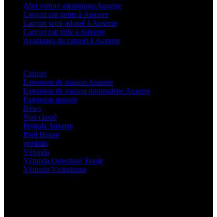
Abri voiture aluminium Auxerre
Carport toit pente à Auxerre
Carport semi-adossé à Auxerre
Carport toit tuile à Auxerre
Avantages du carport à Auxerre
Categories
Carport
(36)
Extension de maison Auxerre
(27)
Extension de maison minimaliste Auxerre
(25)
Extension maison
(5)
News
(21)
Non classé
(1)
Pergola Auxerre
(25)
Pool House
(32)
produits
(3)
Véranda
(25)
Véranda Ouverture Totale
(20)
Véranda Victorienne
(25)
Latest Posts