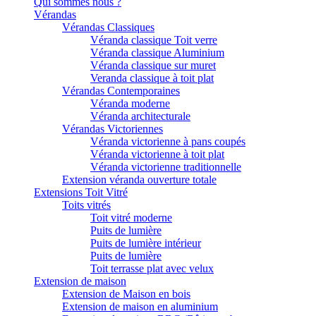
Qui sommes nous ?
Vérandas
Vérandas Classiques
Véranda classique Toit verre
Véranda classique Aluminium
Véranda classique sur muret
Veranda classique à toit plat
Vérandas Contemporaines
Véranda moderne
Véranda architecturale
Vérandas Victoriennes
Véranda victorienne à pans coupés
Véranda victorienne à toit plat
Véranda victorienne traditionnelle
Extension véranda ouverture totale
Extensions Toit Vitré
Toits vitrés
Toit vitré moderne
Puits de lumière
Puits de lumière intérieur
Puits de lumière
Toit terrasse plat avec velux
Extension de maison
Extension de Maison en bois
Extension de maison en aluminium