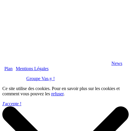
2020 Véranda-Pergola-Auxerre.fr - Tous Droits Réservés |
News
|
Plan
|
Mentions Légales
Réalisation :
Groupe Vas-y !
Ce site utilise des cookies. Pour en savoir plus sur les cookies et
comment vous pouvez les
refuser
.
J'accepte !