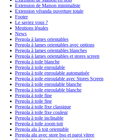
Extension de Maison minimaliste
Extension véranda ouverture totale
Footer
Le saviez vous ?
Mentions légales
News
Pergola à lames orientables
Pergola à lames orientables avec options
Pergola à lames orientables blanches
Pergola à lames orientables et stores screen
Pergola à toile blanche
Pergola à toile enroulable
Pergola à toile enroulable automatisée
Pergola à toile enroulable avec Stores Screen
Pergola à toile enroulable blanche
Pergola à toile enroulable blanche
Pergola à toile fine
Pergola à toile fine
Pergola à toile fixe classique
Pergola à toile fixe couleur
Pergola à toile inclinable
Pergola à toile zoom toit
Pergola alu à toit orientable
Pergola alu avec store bso et paroi vitree