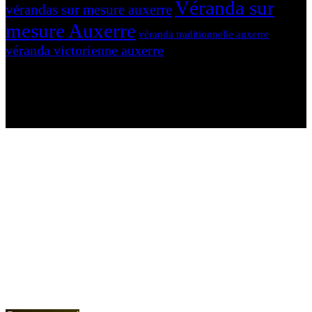
Véranda sur
vérandas sur mesure auxerre
mesure Auxerre
véranda traditionnelle auxerre
véranda victorienne auxerre
N'hésitez-pas à nous contacter et à nous demander un devis
personnalisé.
Nous vous accueillons du:
Lundi au Vendredi de 9h à 12h et de 14h à 19h
Samedi de 9h à 12h et de 14h à 17h