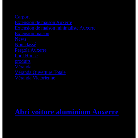
Categories
Carport
(36)
Extension de maison Auxerre
(27)
Extension de maison minimaliste Auxerre
(25)
Extension maison
(5)
News
(21)
Non classé
(1)
Pergola Auxerre
(25)
Pool House
(32)
produits
(3)
Véranda
(25)
Véranda Ouverture Totale
(20)
Véranda Victorienne
(25)
Latest Posts
Abri voiture aluminium Auxerre
19 mars 2024