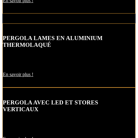
En savoir plus !
PERGOLA LAMES EN ALUMINIUM
THERMOLAQUÉ
Votre pergola en aluminium thermolaqué s’intégre parfaitement dans
votre décor qu’elle soit contemporaine ou traditionnelle.
En savoir plus !
PERGOLA AVEC LED ET STORES
VERTICAUX
La pergola bioclimatique à lames dispose d’une structure en alu, de
lames blanches orientables et de stores verticaux