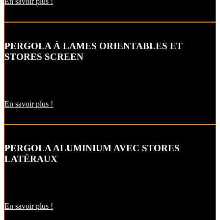
En savoir plus !
PERGOLA À LAMES ORIENTABLES ET
STORES SCREEN
Cette pergola bioclimatique bicolore à lames orientables avec des
stores verticaux et chauffage intégré en option.
En savoir plus !
PERGOLA ALUMINIUM AVEC STORES
LATÉRAUX
Protégez-vous du vent et du soleil rasant grâce à la pergola
bioclimatique en aluminium équipée de stores latéraux verticaux.
En savoir plus !