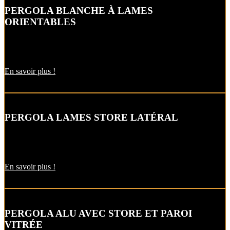
PERGOLA BLANCHE À LAMES
ORIENTABLES
Le toit fermé, cette pergola à lames orientables vous permet de vous
abriter du soleil comme de l’humidité.
En savoir plus !
PERGOLA LAMES STORE LATÉRAL
Avec le store latéral intégré à votre pergola, vous profitez de
l’ombre du lever au coucher du soleil.
En savoir plus !
PERGOLA ALU AVEC STORE ET PAROI
VITRÉE