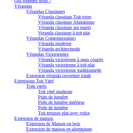
Qui sommes nous ?
Vérandas
Vérandas Classiques
Véranda classique Toit verre
Véranda classique Aluminium
Véranda classique sur muret
Veranda classique à toit plat
Vérandas Contemporaines
Véranda moderne
Véranda architecturale
Vérandas Victoriennes
Véranda victorienne à pans coupés
Véranda victorienne à toit plat
Véranda victorienne traditionnelle
Extension véranda ouverture totale
Extensions Toit Vitré
Toits vitrés
Toit vitré moderne
Puits de lumière
Puits de lumière intérieur
Puits de lumière
Toit terrasse plat avec velux
Extension de maison
Extension de Maison en bois
Extension de maison en aluminium