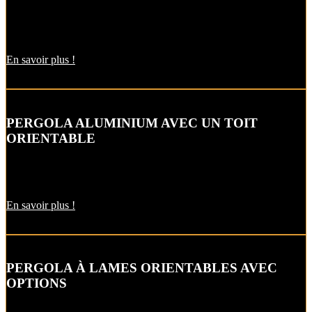
Équipement complémentaire idéal pour une pergola, ce store allie
parfaite protection solaire et ventilation.
En savoir plus !
PERGOLA ALUMINIUM AVEC UN TOIT
ORIENTABLE
La pergola bioclimatique à lames orientables vous permet d’ajuster
l’orientation des lames de votre toit de pergola.
En savoir plus !
PERGOLA À LAMES ORIENTABLES AVEC
OPTIONS