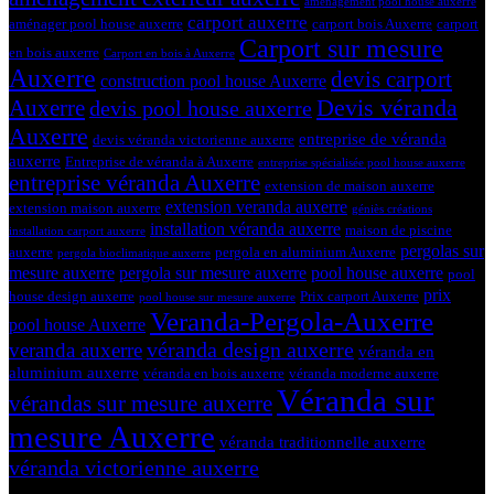
aménagement pool house auxerre
carport auxerre
aménager pool house auxerre
carport bois Auxerre
carport
Carport sur mesure
en bois auxerre
Carport en bois à Auxerre
Auxerre
devis carport
construction pool house Auxerre
Devis véranda
Auxerre
devis pool house auxerre
Auxerre
entreprise de véranda
devis véranda victorienne auxerre
auxerre
Entreprise de véranda à Auxerre
entreprise spécialisée pool house auxerre
entreprise véranda Auxerre
extension de maison auxerre
extension veranda auxerre
extension maison auxerre
géniès créations
installation véranda auxerre
maison de piscine
installation carport auxerre
pergolas sur
auxerre
pergola en aluminium Auxerre
pergola bioclimatique auxerre
mesure auxerre
pergola sur mesure auxerre
pool house auxerre
pool
prix
house design auxerre
Prix carport Auxerre
pool house sur mesure auxerre
Veranda-Pergola-Auxerre
pool house Auxerre
véranda design auxerre
veranda auxerre
véranda en
aluminium auxerre
véranda en bois auxerre
véranda moderne auxerre
Véranda sur
vérandas sur mesure auxerre
mesure Auxerre
véranda traditionnelle auxerre
véranda victorienne auxerre