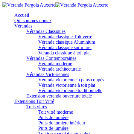
Accueil
Qui sommes nous ?
Vérandas
Vérandas Classiques
Véranda classique Toit verre
Véranda classique Aluminium
Véranda classique sur muret
Veranda classique à toit plat
Vérandas Contemporaines
Véranda moderne
Véranda architecturale
Vérandas Victoriennes
Véranda victorienne à pans coupés
Véranda victorienne à toit plat
Véranda victorienne traditionnelle
Extension véranda ouverture totale
Extensions Toit Vitré
Toits vitrés
Toit vitré moderne
Puits de lumière
Puits de lumière intérieur
Puits de lumière
Toit terrasse plat avec velux