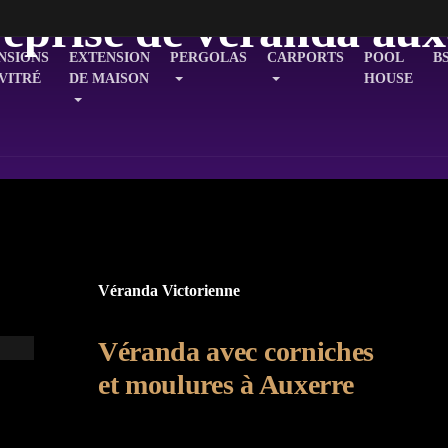
reprise de véranda aux
NSIONS
EXTENSION
PERGOLAS
CARPORTS
POOL
B
 VITRÉ
DE MAISON
HOUSE
Véranda Victorienne
Véranda avec corniches
et moulures à Auxerre