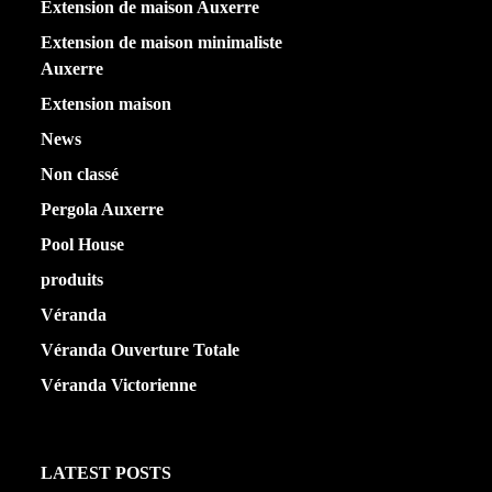
Extension de maison Auxerre
(27)
Extension de maison minimaliste
Auxerre
(25)
Extension maison
(5)
News
(21)
Non classé
(1)
Pergola Auxerre
(25)
Pool House
(32)
produits
(3)
Véranda
(25)
Véranda Ouverture Totale
(20)
Véranda Victorienne
(25)
LATEST POSTS