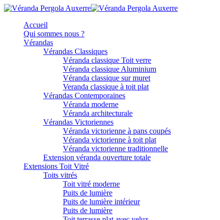
Accueil
Qui sommes nous ?
Vérandas
Vérandas Classiques
Véranda classique Toit verre
Véranda classique Aluminium
Véranda classique sur muret
Veranda classique à toit plat
Vérandas Contemporaines
Véranda moderne
Véranda architecturale
Vérandas Victoriennes
Véranda victorienne à pans coupés
Véranda victorienne à toit plat
Véranda victorienne traditionnelle
Extension véranda ouverture totale
Extensions Toit Vitré
Toits vitrés
Toit vitré moderne
Puits de lumière
Puits de lumière intérieur
Puits de lumière
Toit terrasse plat avec velux