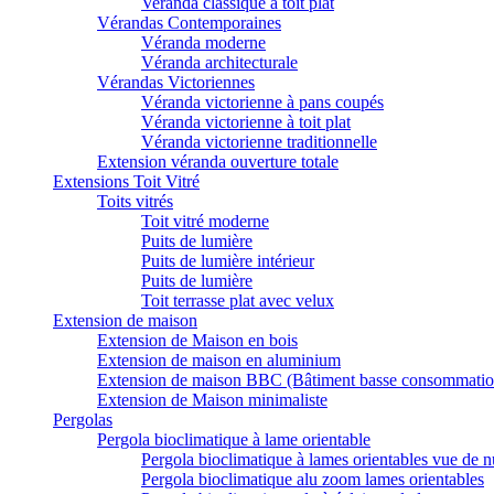
Veranda classique à toit plat
Vérandas Contemporaines
Véranda moderne
Véranda architecturale
Vérandas Victoriennes
Véranda victorienne à pans coupés
Véranda victorienne à toit plat
Véranda victorienne traditionnelle
Extension véranda ouverture totale
Extensions Toit Vitré
Toits vitrés
Toit vitré moderne
Puits de lumière
Puits de lumière intérieur
Puits de lumière
Toit terrasse plat avec velux
Extension de maison
Extension de Maison en bois
Extension de maison en aluminium
Extension de maison BBC (Bâtiment basse consommatio
Extension de Maison minimaliste
Pergolas
Pergola bioclimatique à lame orientable
Pergola bioclimatique à lames orientables vue de n
Pergola bioclimatique alu zoom lames orientables