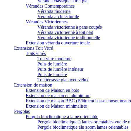
Veranda classique à toit plat
Vérandas Contemporaines
Véranda moderne
Véranda architecturale
Vérandas Victoriennes
Véranda victorienne à pans coupés
Véranda victorienne à toit plat
Véranda victorienne traditionnelle
Extension véranda ouverture totale
Extensions Toit Vitré
Toits vitrés
Toit vitré moderne
Puits de lumière
Puits de lumière intérieur
Puits de lumière
Toit terrasse plat avec velux
Extension de maison
Extension de Maison en bois
Extension de maison en aluminium
Extension de maison BBC (Bâtiment basse consommatio
Extension de Maison minimaliste
Pergolas
Pergola bioclimatique à lame orientable
Pergola bioclimatique à lames orientables vue de n
Pergola bioclimatique alu zoom lames orientables