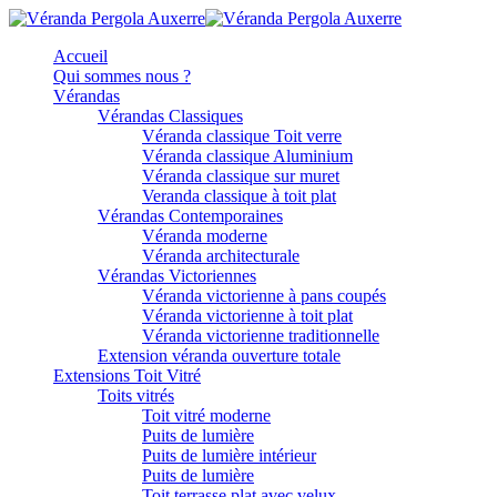
Accueil
Qui sommes nous ?
Vérandas
Vérandas Classiques
Véranda classique Toit verre
Véranda classique Aluminium
Véranda classique sur muret
Veranda classique à toit plat
Vérandas Contemporaines
Véranda moderne
Véranda architecturale
Vérandas Victoriennes
Véranda victorienne à pans coupés
Véranda victorienne à toit plat
Véranda victorienne traditionnelle
Extension véranda ouverture totale
Extensions Toit Vitré
Toits vitrés
Toit vitré moderne
Puits de lumière
Puits de lumière intérieur
Puits de lumière
Toit terrasse plat avec velux