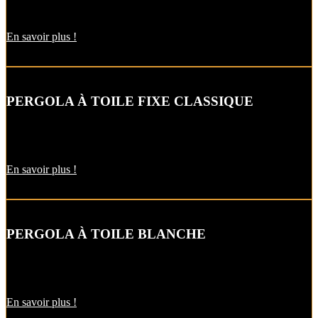
gestion optimale du soleil…
En savoir plus !
PERGOLA À TOILE FIXE CLASSIQUE
Cette pergola à toile fixe aux lignes intemporelles s’adapte à tous les
styles d’architecture.
En savoir plus !
PERGOLA À TOILE BLANCHE
Toute en finesse et discrétion, cette pergola s’adapte parfaitement au
style de votre habitat.
En savoir plus !