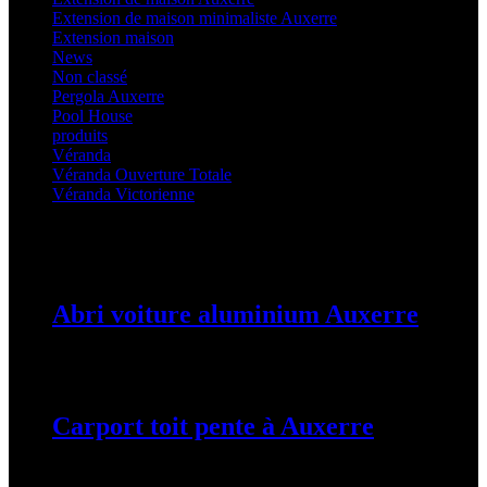
Extension de maison minimaliste Auxerre
(25)
Extension maison
(5)
News
(21)
Non classé
(1)
Pergola Auxerre
(25)
Pool House
(32)
produits
(3)
Véranda
(25)
Véranda Ouverture Totale
(20)
Véranda Victorienne
(25)
Latest Posts
Abri voiture aluminium Auxerre
19 mars 2024
Carport toit pente à Auxerre
19 mars 2024