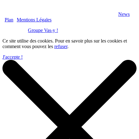
2020 Véranda-Pergola-Auxerre.fr - Tous Droits Réservés |
News
|
Plan
|
Mentions Légales
Réalisation :
Groupe Vas-y !
Ce site utilise des cookies. Pour en savoir plus sur les cookies et
comment vous pouvez les
refuser
.
J'accepte !