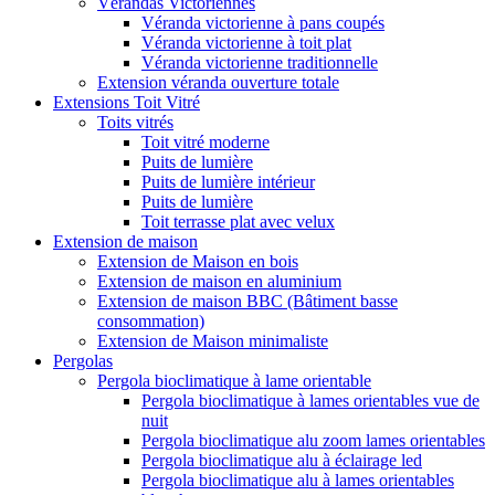
Vérandas Victoriennes
Véranda victorienne à pans coupés
Véranda victorienne à toit plat
Véranda victorienne traditionnelle
Extension véranda ouverture totale
Extensions Toit Vitré
Toits vitrés
Toit vitré moderne
Puits de lumière
Puits de lumière intérieur
Puits de lumière
Toit terrasse plat avec velux
Extension de maison
Extension de Maison en bois
Extension de maison en aluminium
Extension de maison BBC (Bâtiment basse
consommation)
Extension de Maison minimaliste
Pergolas
Pergola bioclimatique à lame orientable
Pergola bioclimatique à lames orientables vue de
nuit
Pergola bioclimatique alu zoom lames orientables
Pergola bioclimatique alu à éclairage led
Pergola bioclimatique alu à lames orientables