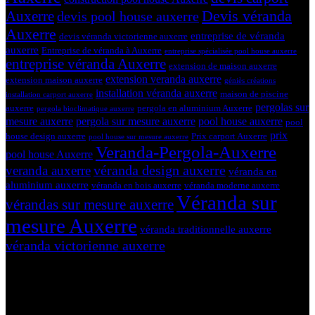
Devis véranda
Auxerre
devis pool house auxerre
Auxerre
entreprise de véranda
devis véranda victorienne auxerre
auxerre
Entreprise de véranda à Auxerre
entreprise spécialisée pool house auxerre
entreprise véranda Auxerre
extension de maison auxerre
extension veranda auxerre
extension maison auxerre
géniès créations
installation véranda auxerre
maison de piscine
installation carport auxerre
pergolas sur
auxerre
pergola en aluminium Auxerre
pergola bioclimatique auxerre
mesure auxerre
pergola sur mesure auxerre
pool house auxerre
pool
prix
house design auxerre
Prix carport Auxerre
pool house sur mesure auxerre
Veranda-Pergola-Auxerre
pool house Auxerre
véranda design auxerre
veranda auxerre
véranda en
aluminium auxerre
véranda en bois auxerre
véranda moderne auxerre
Véranda sur
vérandas sur mesure auxerre
mesure Auxerre
véranda traditionnelle auxerre
véranda victorienne auxerre