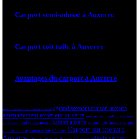
Carport semi-adossé à Auxerre
19 mars 2024
Carport toit tuile à Auxerre
19 mars 2024
Avantages du carport à Auxerre
19 mars 2024
Tags
agrandissement maison auxerre
agrandissement de maison auxerre
aménagement extérieur auxerre
aménagement pool house auxerre
carport auxerre
aménager pool house auxerre
carport bois Auxerre
carport
Carport sur mesure
en bois auxerre
Carport en bois à Auxerre
Auxerre
devis carport
construction pool house Auxerre