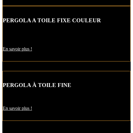
PERGOLA A TOILE FIXE COULEUR
Nous vous proposons dans les pergolas une gamme infinie de
couleurs…
En savoir plus !
PERGOLA À TOILE FINE
Rendez hommage à la belle architecture…
En savoir plus !