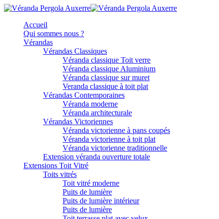
Accueil
Qui sommes nous ?
Vérandas
Vérandas Classiques
Véranda classique Toit verre
Véranda classique Aluminium
Véranda classique sur muret
Veranda classique à toit plat
Vérandas Contemporaines
Véranda moderne
Véranda architecturale
Vérandas Victoriennes
Véranda victorienne à pans coupés
Véranda victorienne à toit plat
Véranda victorienne traditionnelle
Extension véranda ouverture totale
Extensions Toit Vitré
Toits vitrés
Toit vitré moderne
Puits de lumière
Puits de lumière intérieur
Puits de lumière
Toit terrasse plat avec velux