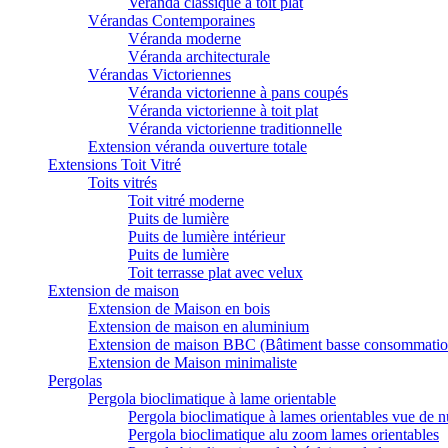
Veranda classique à toit plat
Vérandas Contemporaines
Véranda moderne
Véranda architecturale
Vérandas Victoriennes
Véranda victorienne à pans coupés
Véranda victorienne à toit plat
Véranda victorienne traditionnelle
Extension véranda ouverture totale
Extensions Toit Vitré
Toits vitrés
Toit vitré moderne
Puits de lumière
Puits de lumière intérieur
Puits de lumière
Toit terrasse plat avec velux
Extension de maison
Extension de Maison en bois
Extension de maison en aluminium
Extension de maison BBC (Bâtiment basse consommatio
Extension de Maison minimaliste
Pergolas
Pergola bioclimatique à lame orientable
Pergola bioclimatique à lames orientables vue de n
Pergola bioclimatique alu zoom lames orientables