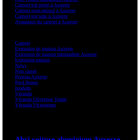
Carport toit pente à Auxerre
Carport semi-adossé à Auxerre
Carport toit tuile à Auxerre
Avantages du carport à Auxerre
Categories
Carport
(36)
Extension de maison Auxerre
(27)
Extension de maison minimaliste Auxerre
(25)
Extension maison
(5)
News
(21)
Non classé
(1)
Pergola Auxerre
(25)
Pool House
(32)
produits
(3)
Véranda
(25)
Véranda Ouverture Totale
(20)
Véranda Victorienne
(25)
Latest Posts
Abri voiture aluminium Auxerre