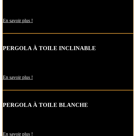
Ce modèle de pergola à toile enroulable est manœuvrable par
moteur électrique radio et contrôlable
En savoir plus !
PERGOLA À TOILE INCLINABLE
La structure « simple et légère » de la toile de la pergola permet la
réalisation de grandes dimensions.
En savoir plus !
PERGOLA À TOILE BLANCHE
Cette pergola à toile enroulable s’adapte à vos goûts esthétiques et à
vos besoins en matière d’ombrage !
En savoir plus !