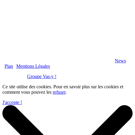
2020 Véranda-Pergola-Auxerre.fr - Tous Droits Réservés |
News
|
Plan
|
Mentions Légales
Réalisation :
Groupe Vas-y !
Ce site utilise des cookies. Pour en savoir plus sur les cookies et
comment vous pouvez les
refuser
.
J'accepte !