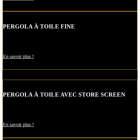
PERGOLA À TOILE FINE
Fine et discrète, la toile de cette pergola s’enroule dans un coffre
pour protection maximale.
En savoir plus !
PERGOLA À TOILE AVEC STORE SCREEN
Profitez pleinement de votre terrasse avec cette splendide
pergola à
toile enroulable, munie d’un store screen.
En savoir plus !