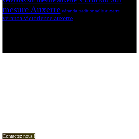
vérandas sur mesure auxerre
mesure Auxerre
véranda traditionnelle auxerre
véranda victorienne auxerre
N'hésitez-pas à nous contacter et à nous demander un devis
personnalisé.
Nous vous accueillons du:
Lundi au Vendredi de 9h à 12h et de 14h à 19h
Samedi de 9h à 12h et de 14h à 17h
Contactez nous !