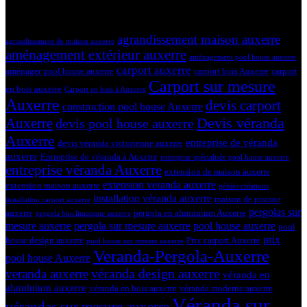
19 mars 2024
Tags
agrandissement maison auxerre
agrandissement de maison auxerre
aménagement extérieur auxerre
aménagement pool house auxerre
carport auxerre
aménager pool house auxerre
carport bois Auxerre
carport
Carport sur mesure
en bois auxerre
Carport en bois à Auxerre
Auxerre
devis carport
construction pool house Auxerre
Devis véranda
Auxerre
devis pool house auxerre
Auxerre
entreprise de véranda
devis véranda victorienne auxerre
auxerre
Entreprise de véranda à Auxerre
entreprise spécialisée pool house auxerre
entreprise véranda Auxerre
extension de maison auxerre
extension veranda auxerre
extension maison auxerre
géniès créations
installation véranda auxerre
maison de piscine
installation carport auxerre
pergolas sur
auxerre
pergola en aluminium Auxerre
pergola bioclimatique auxerre
mesure auxerre
pergola sur mesure auxerre
pool house auxerre
pool
prix
house design auxerre
Prix carport Auxerre
pool house sur mesure auxerre
Veranda-Pergola-Auxerre
pool house Auxerre
véranda design auxerre
veranda auxerre
véranda en
aluminium auxerre
véranda en bois auxerre
véranda moderne auxerre
Véranda sur