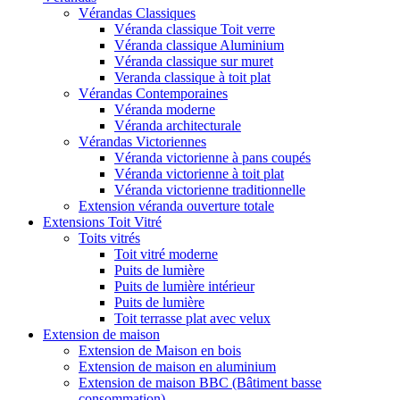
Vérandas Classiques
Véranda classique Toit verre
Véranda classique Aluminium
Véranda classique sur muret
Veranda classique à toit plat
Vérandas Contemporaines
Véranda moderne
Véranda architecturale
Vérandas Victoriennes
Véranda victorienne à pans coupés
Véranda victorienne à toit plat
Véranda victorienne traditionnelle
Extension véranda ouverture totale
Extensions Toit Vitré
Toits vitrés
Toit vitré moderne
Puits de lumière
Puits de lumière intérieur
Puits de lumière
Toit terrasse plat avec velux
Extension de maison
Extension de Maison en bois
Extension de maison en aluminium
Extension de maison BBC (Bâtiment basse
consommation)