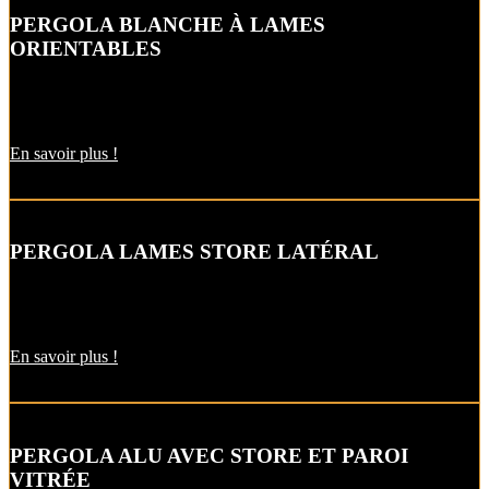
PERGOLA BLANCHE À LAMES
ORIENTABLES
Le toit fermé, cette pergola à lames orientables vous permet de vous
abriter du soleil comme de l’humidité.
En savoir plus !
PERGOLA LAMES STORE LATÉRAL
Avec le store latéral intégré à votre pergola, vous profitez de
l’ombre du lever au coucher du soleil.
En savoir plus !
PERGOLA ALU AVEC STORE ET PAROI
VITRÉE