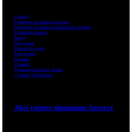
Categories
Carport
(36)
Extension de maison Auxerre
(27)
Extension de maison minimaliste Auxerre
(25)
Extension maison
(5)
News
(21)
Non classé
(1)
Pergola Auxerre
(25)
Pool House
(32)
produits
(3)
Véranda
(25)
Véranda Ouverture Totale
(20)
Véranda Victorienne
(25)
Latest Posts
Abri voiture aluminium Auxerre
19 mars 2024