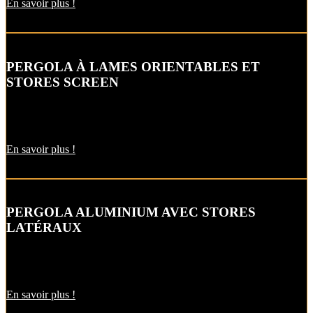
En savoir plus !
PERGOLA À LAMES ORIENTABLES ET
STORES SCREEN
Cette pergola bioclimatique bicolore à lames orientables avec des
stores verticaux et chauffage intégré en option.
En savoir plus !
PERGOLA ALUMINIUM AVEC STORES
LATÉRAUX
Protégez-vous du vent et du soleil rasant grâce à la pergola
bioclimatique en aluminium équipée de stores latéraux verticaux.
En savoir plus !