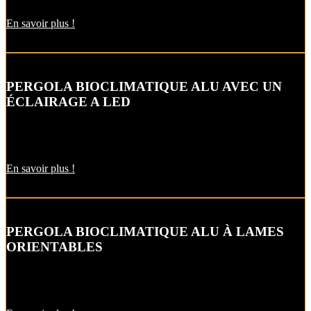
En savoir plus !
PERGOLA BIOCLIMATIQUE ALU AVEC UN
ÉCLAIRAGE A LED
Laissez-vous tenter par nos options : éclairage LED, stores
verticaux…
En savoir plus !
PERGOLA BIOCLIMATIQUE ALU À LAMES
ORIENTABLES
Aérez votre terrasse avec une pergola bioclimatique en
aluminium…