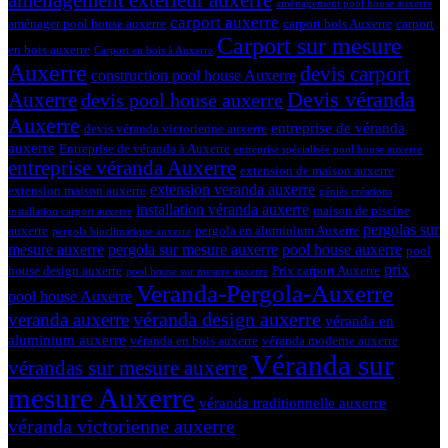
aménagement pool house auxerre
carport auxerre
aménager pool house auxerre
carport bois Auxerre
carport
Carport sur mesure
en bois auxerre
Carport en bois à Auxerre
Auxerre
devis carport
construction pool house Auxerre
Devis véranda
Auxerre
devis pool house auxerre
Auxerre
entreprise de véranda
devis véranda victorienne auxerre
auxerre
Entreprise de véranda à Auxerre
entreprise spécialisée pool house auxerre
entreprise véranda Auxerre
extension de maison auxerre
extension veranda auxerre
extension maison auxerre
géniès créations
installation véranda auxerre
maison de piscine
installation carport auxerre
pergolas sur
auxerre
pergola en aluminium Auxerre
pergola bioclimatique auxerre
mesure auxerre
pergola sur mesure auxerre
pool house auxerre
pool
prix
house design auxerre
Prix carport Auxerre
pool house sur mesure auxerre
Veranda-Pergola-Auxerre
pool house Auxerre
véranda design auxerre
veranda auxerre
véranda en
aluminium auxerre
véranda en bois auxerre
véranda moderne auxerre
Véranda sur
vérandas sur mesure auxerre
mesure Auxerre
véranda traditionnelle auxerre
véranda victorienne auxerre