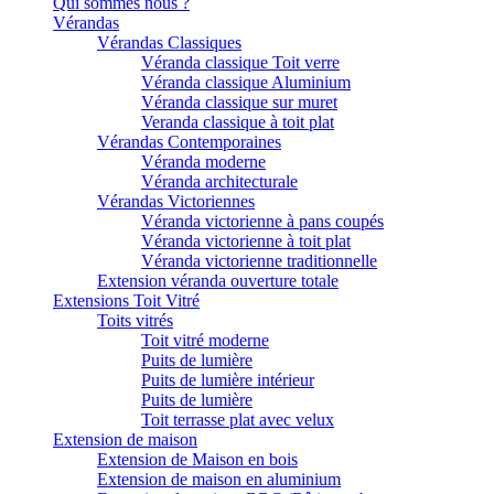
Qui sommes nous ?
Vérandas
Vérandas Classiques
Véranda classique Toit verre
Véranda classique Aluminium
Véranda classique sur muret
Veranda classique à toit plat
Vérandas Contemporaines
Véranda moderne
Véranda architecturale
Vérandas Victoriennes
Véranda victorienne à pans coupés
Véranda victorienne à toit plat
Véranda victorienne traditionnelle
Extension véranda ouverture totale
Extensions Toit Vitré
Toits vitrés
Toit vitré moderne
Puits de lumière
Puits de lumière intérieur
Puits de lumière
Toit terrasse plat avec velux
Extension de maison
Extension de Maison en bois
Extension de maison en aluminium