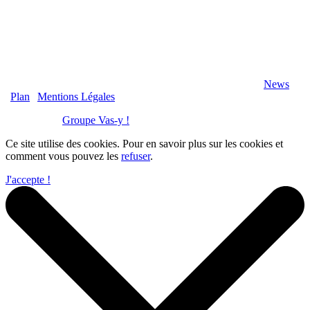
2020 Véranda-Pergola-Auxerre.fr - Tous Droits Réservés |
News
|
Plan
|
Mentions Légales
Réalisation :
Groupe Vas-y !
Ce site utilise des cookies. Pour en savoir plus sur les cookies et
comment vous pouvez les
refuser
.
J'accepte !