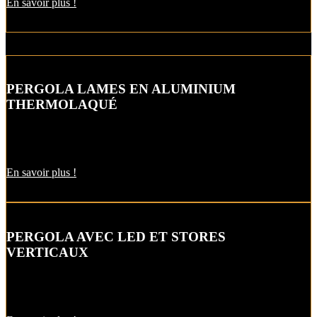
En savoir plus !
PERGOLA LAMES EN ALUMINIUM
THERMOLAQUÉ
Votre pergola en aluminium thermolaqué s’intégre parfaitement dans
votre décor qu’elle soit contemporaine ou traditionnelle.
En savoir plus !
PERGOLA AVEC LED ET STORES
VERTICAUX
La pergola bioclimatique à lames dispose d’une structure en alu, de
lames blanches orientables et de stores verticaux