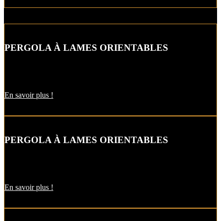
PERGOLA À LAMES ORIENTABLES
Gérez l’ensoleillement à l’extérieur à votre guise avec la pergola à
lames orientables.
En savoir plus !
PERGOLA À LAMES ORIENTABLES
Avec ce modèle de pergola, vous faites entrer la luminosité grâce
aux lames orientables.
En savoir plus !