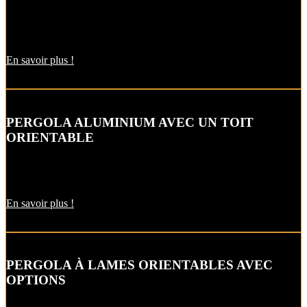
Équipement complémentaire idéal pour une pergola, ce store allie
parfaite protection solaire et ventilation.
En savoir plus !
PERGOLA ALUMINIUM AVEC UN TOIT
ORIENTABLE
La pergola bioclimatique à lames orientables vous permet d’ajuster
l’orientation des lames de votre toit de pergola.
En savoir plus !
PERGOLA À LAMES ORIENTABLES AVEC
OPTIONS