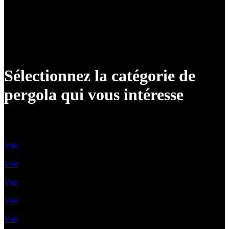
quotidien. N’hésitez pas à nous contacter dès maintenant
pour réaliser votre rêve d’une pergola moderne
exceptionnelle à Auxerre.
Sélectionnez la catégorie de
pergola qui vous intéresse
Lames Orientables
Voir
Lames rétractables
Voir
Pergolas Vélum
Voir
Toile enroulable
Voir
Pergolas A Toile Fixe
Voir
Pergolas A Toit vitré