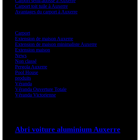
Carport semi-adossé à Auxerre
Carport toit tuile à Auxerre
Avantages du carport à Auxerre
Categories
Carport
(36)
Extension de maison Auxerre
(27)
Extension de maison minimaliste Auxerre
(25)
Extension maison
(5)
News
(21)
Non classé
(1)
Pergola Auxerre
(25)
Pool House
(32)
produits
(3)
Véranda
(25)
Véranda Ouverture Totale
(20)
Véranda Victorienne
(25)
Latest Posts
Abri voiture aluminium Auxerre