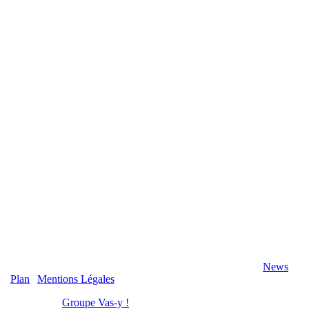
2020 Véranda-Pergola-Auxerre.fr - Tous Droits Réservés |
News
|
Plan
|
Mentions Légales
Réalisation :
Groupe Vas-y !