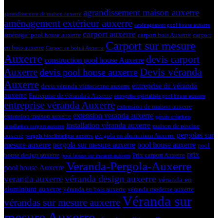
Tags
agrandissement maison auxerre
agrandissement de maison auxerre
aménagement extérieur auxerre
aménagement pool house auxerre
carport auxerre
aménager pool house auxerre
carport bois Auxerre
carport
Carport sur mesure
en bois auxerre
Carport en bois à Auxerre
Auxerre
devis carport
construction pool house Auxerre
Devis véranda
Auxerre
devis pool house auxerre
Auxerre
entreprise de véranda
devis véranda victorienne auxerre
auxerre
Entreprise de véranda à Auxerre
entreprise spécialisée pool house auxerre
entreprise véranda Auxerre
extension de maison auxerre
extension veranda auxerre
extension maison auxerre
géniès créations
installation véranda auxerre
maison de piscine
installation carport auxerre
pergolas sur
auxerre
pergola en aluminium Auxerre
pergola bioclimatique auxerre
mesure auxerre
pergola sur mesure auxerre
pool house auxerre
pool
prix
house design auxerre
Prix carport Auxerre
pool house sur mesure auxerre
Veranda-Pergola-Auxerre
pool house Auxerre
véranda design auxerre
veranda auxerre
véranda en
aluminium auxerre
véranda en bois auxerre
véranda moderne auxerre
Véranda sur
vérandas sur mesure auxerre
mesure Auxerre