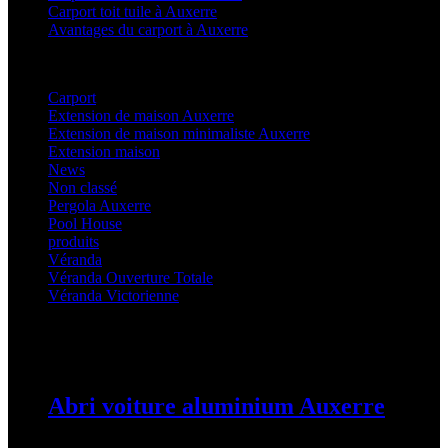
Carport toit tuile à Auxerre
Avantages du carport à Auxerre
Categories
Carport
(36)
Extension de maison Auxerre
(27)
Extension de maison minimaliste Auxerre
(25)
Extension maison
(5)
News
(21)
Non classé
(1)
Pergola Auxerre
(25)
Pool House
(32)
produits
(3)
Véranda
(25)
Véranda Ouverture Totale
(20)
Véranda Victorienne
(25)
Latest Posts
Abri voiture aluminium Auxerre