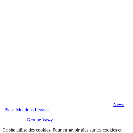
2020 Véranda-Pergola-Auxerre.fr - Tous Droits Réservés |
News
|
Plan
|
Mentions Légales
Réalisation :
Groupe Vas-y !
Ce site utilise des cookies. Pour en savoir plus sur les cookies et