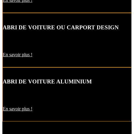
En savoir plus !
ABRI DE VOITURE OU CARPORT DESIGN
Le carport vous permet de protéger votre voiture des intempéries
comme la neige et la pluie, sans faire de travaux d’extension.
En savoir plus !
ABRI DE VOITURE ALUMINIUM
L’abri de voiture en alu est une protection utile pendant l’hiver. Il
est aussi pratique pour décharger vos courses par temps de pluie !
En savoir plus !