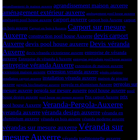
agrandissement maison auxerre
agrandissement de maison auxerre
aménagement extérieur auxerre
aménagement pool house auxerre
carport auxerre
aménager pool house auxerre
carport bois Auxerre
carport
Carport sur mesure
en bois auxerre
Carport en bois à Auxerre
Auxerre
devis carport
construction pool house Auxerre
Devis véranda
Auxerre
devis pool house auxerre
Auxerre
entreprise de véranda
devis véranda victorienne auxerre
auxerre
Entreprise de véranda à Auxerre
entreprise spécialisée pool house auxerre
entreprise véranda Auxerre
extension de maison auxerre
extension veranda auxerre
extension maison auxerre
géniès créations
installation véranda auxerre
maison de piscine
installation carport auxerre
pergolas sur
auxerre
pergola en aluminium Auxerre
pergola bioclimatique auxerre
mesure auxerre
pergola sur mesure auxerre
pool house auxerre
pool
prix
house design auxerre
Prix carport Auxerre
pool house sur mesure auxerre
Veranda-Pergola-Auxerre
pool house Auxerre
véranda design auxerre
veranda auxerre
véranda en
aluminium auxerre
véranda en bois auxerre
véranda moderne auxerre
Véranda sur
vérandas sur mesure auxerre
mesure Auxerre
véranda traditionnelle auxerre