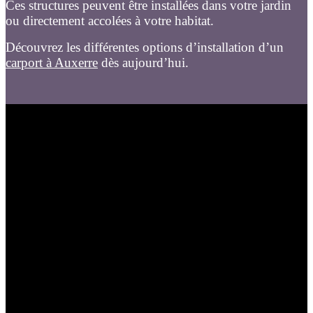
Ces structures peuvent être installées dans votre jardin
ou directement accolées à votre habitat.
Découvrez les différentes options d’installation d’un
carport à Auxerre
dès aujourd’hui.
À Auxerre, comme dans de nombreuses autres villes
françaises, les places de parking sont rares et chères.
Pour protéger votre voiture des intempéries et des vols,
un carport est une solution idéale.
Géniès Créations, menuisier local depuis 1996, vous
propose une large gamme de carports en bois,
aluminium ou acier, à des prix compétitifs.
Les différents types de carports
Il existe trois principaux types de carports :
Les carports en bois sont les plus populaires. Ils