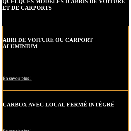
QUELQUES MODÈLES D'ABRIS DE VOITURE
ET DE CARPORTS
ABRI DE VOITURE OU CARPORT
ALUMINIUM
L’abri de voiture ou « carport » aluminium est un aménagement
extérieur qui constitue une bonne alternative aux garages et
appentis.
En savoir plus !
CARBOX AVEC LOCAL FERMÉ INTÉGRÉ
Alternative raffinée au garage, cet abri de voiture intègre un local
fermé pour un espace de stockage supplémentaire.