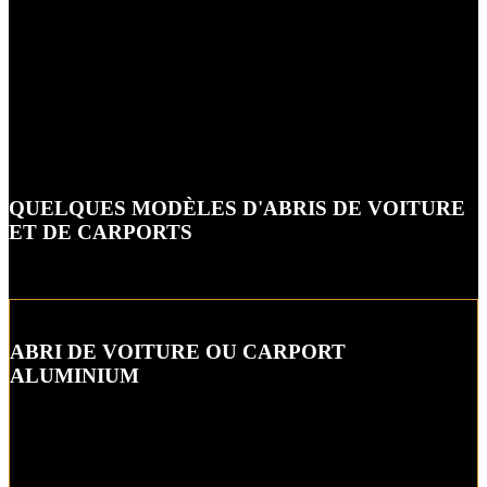
stable et droite.
Pose de la toiture : La toiture protège votre voiture des
intempéries. Elle doit être posée de façon étanche.
Pose des bardeaux : Les bardeaux sont des éléments de
décoration qui viennent recouvrir la toiture. Ils sont
facultatifs, mais ils peuvent donner un aspect plus
esthétique à votre carport.
QUELQUES MODÈLES D'ABRIS DE VOITURE
ET DE CARPORTS
ABRI DE VOITURE OU CARPORT
ALUMINIUM
L’abri de voiture ou « carport » aluminium est un aménagement
extérieur qui constitue une bonne alternative aux garages et
appentis.