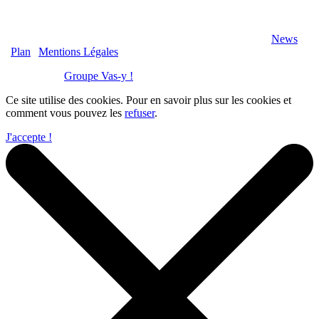
2020 Véranda-Pergola-Auxerre.fr - Tous Droits Réservés |
News
|
Plan
|
Mentions Légales
Réalisation :
Groupe Vas-y !
Ce site utilise des cookies. Pour en savoir plus sur les cookies et
comment vous pouvez les
refuser
.
J'accepte !