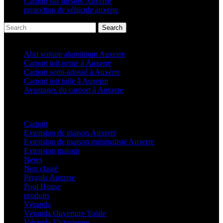
Carport sur mesure Auxerre
protection de véhicule auxerre
Search
Articles récents
Abri voiture aluminium Auxerre
Carport toit pente à Auxerre
Carport semi-adossé à Auxerre
Carport toit tuile à Auxerre
Avantages du carport à Auxerre
Categories
Carport
(36)
Extension de maison Auxerre
(27)
Extension de maison minimaliste Auxerre
(25)
Extension maison
(5)
News
(21)
Non classé
(1)
Pergola Auxerre
(25)
Pool House
(32)
produits
(3)
Véranda
(25)
Véranda Ouverture Totale
(20)
Véranda Victorienne
(25)