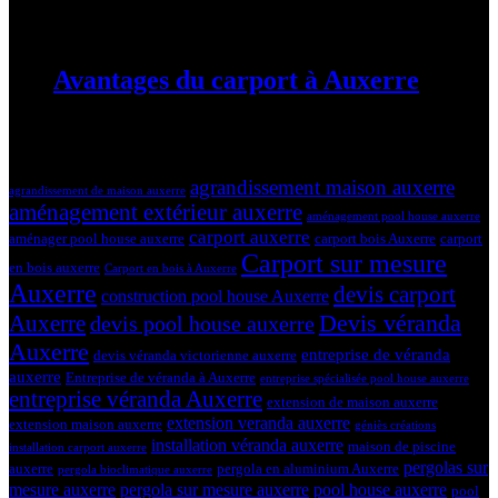
19 mars 2024
Avantages du carport à Auxerre
19 mars 2024
Tags
agrandissement maison auxerre
agrandissement de maison auxerre
aménagement extérieur auxerre
aménagement pool house auxerre
carport auxerre
aménager pool house auxerre
carport bois Auxerre
carport
Carport sur mesure
en bois auxerre
Carport en bois à Auxerre
Auxerre
devis carport
construction pool house Auxerre
Devis véranda
Auxerre
devis pool house auxerre
Auxerre
entreprise de véranda
devis véranda victorienne auxerre
auxerre
Entreprise de véranda à Auxerre
entreprise spécialisée pool house auxerre
entreprise véranda Auxerre
extension de maison auxerre
extension veranda auxerre
extension maison auxerre
géniès créations
installation véranda auxerre
maison de piscine
installation carport auxerre
pergolas sur
auxerre
pergola en aluminium Auxerre
pergola bioclimatique auxerre
mesure auxerre
pergola sur mesure auxerre
pool house auxerre
pool