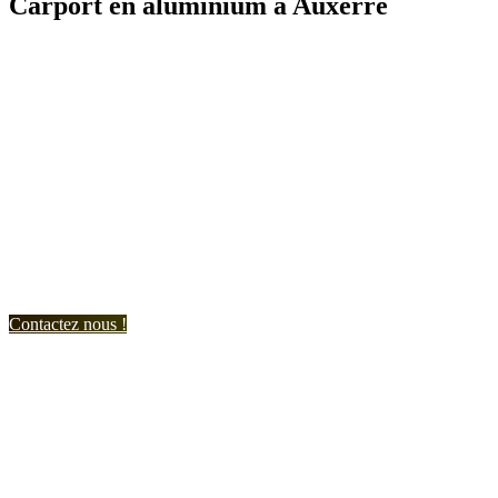
Carport en aluminium à Auxerre
N'hésitez-pas à nous contacter et à nous demander un devis
personnalisé.
Nous vous accueillons du:
Lundi au Vendredi de 9h à 12h et de 14h à 19h
Samedi de 9h à 12h et de 14h à 17h
Contactez nous !