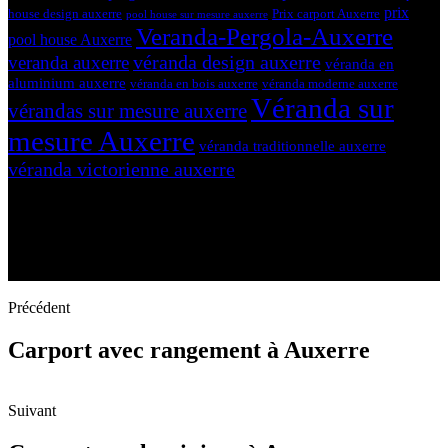
prix
house design auxerre
Prix carport Auxerre
pool house sur mesure auxerre
Veranda-Pergola-Auxerre
pool house Auxerre
véranda design auxerre
veranda auxerre
véranda en
aluminium auxerre
véranda en bois auxerre
véranda moderne auxerre
Véranda sur
vérandas sur mesure auxerre
mesure Auxerre
véranda traditionnelle auxerre
véranda victorienne auxerre
Précédent
Carport avec rangement à Auxerre
Suivant