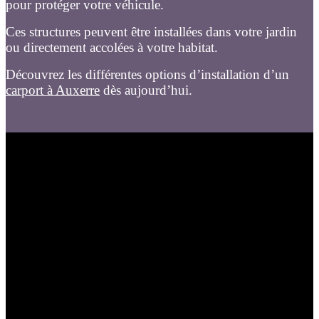
pour protéger votre véhicule.
Ces structures peuvent être installées dans votre jardin
ou directement accolées à votre habitat.
Découvrez les différentes options d’installation d’un
carport à Auxerre
dès aujourd’hui.
Vous habitez à
Auxerre
et vous cherchez un
carport en
PVC
? Géniès Créations est votre spécialiste. Nous vous
proposons une large gamme de carports en PVC,
adaptés à tous les besoins et budgets.
Dans cet article, nous allons vous présenter nos
différents modèles de carports en PVC, ainsi que leurs
avantages. Nous vous donnerons également des conseils
pour choisir le carport adapté à vos besoins.
Les avantages du carport en PVC