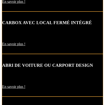
En savoir plus !
CARBOX AVEC LOCAL FERMÉ INTÉGRÉ
Alternative raffinée au garage, cet abri de voiture intègre un local
fermé pour un espace de stockage supplémentaire.
En savoir plus !
ABRI DE VOITURE OU CARPORT DESIGN
Le carport vous permet de protéger votre voiture des intempéries
comme la neige et la pluie, sans faire de travaux d’extension.
En savoir plus !