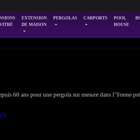
NSIONS
EXTENSION
PERGOLAS
CARPORTS
POOL
B
 VITRÉ
DE MAISON
HOUSE
epuis 60 ans pour une pergola sur mesure dans l’Yonne pr
a
?