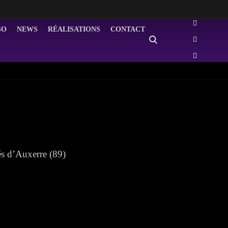
SO
NEWS
RÉALISATIONS
CONTACT
és d’Auxerre (89)