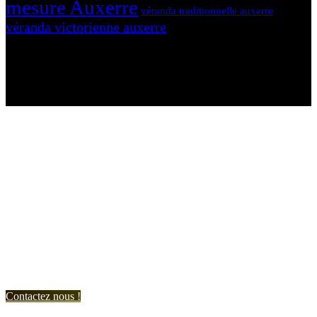
mesure Auxerre
véranda traditionnelle auxerre
véranda victorienne auxerre
N'hésitez-pas à nous contacter et à nous demander un devis
personnalisé.
Nous vous accueillons du:
Lundi au Vendredi de 9h à 12h et de 14h à 19h
Samedi de 9h à 12h et de 14h à 17h
Contactez nous !