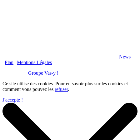
2020 Véranda-Pergola-Auxerre.fr - Tous Droits Réservés |
News
|
Plan
|
Mentions Légales
Réalisation :
Groupe Vas-y !
Ce site utilise des cookies. Pour en savoir plus sur les cookies et
comment vous pouvez les
refuser
.
J'accepte !