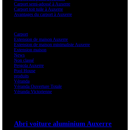
Carport semi-adossé à Auxerre
Carport toit tuile à Auxerre
Avantages du carport à Auxerre
Categories
Carport
(36)
Extension de maison Auxerre
(27)
Extension de maison minimaliste Auxerre
(25)
Extension maison
(5)
News
(21)
Non classé
(1)
Pergola Auxerre
(25)
Pool House
(32)
produits
(3)
Véranda
(25)
Véranda Ouverture Totale
(20)
Véranda Victorienne
(25)
Latest Posts
Abri voiture aluminium Auxerre