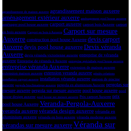
Tags
agrandissement maison auxerre
agrandissement de maison auxerre
aménagement extérieur auxerre
aménagement pool house auxerre
carport auxerre
aménager pool house auxerre
carport bois Auxerre
carport
Carport sur mesure
en bois auxerre
Carport en bois à Auxerre
Auxerre
devis carport
construction pool house Auxerre
Devis véranda
Auxerre
devis pool house auxerre
Auxerre
entreprise de véranda
devis véranda victorienne auxerre
auxerre
Entreprise de véranda à Auxerre
entreprise spécialisée pool house auxerre
entreprise véranda Auxerre
extension de maison auxerre
extension veranda auxerre
extension maison auxerre
géniès créations
installation véranda auxerre
maison de piscine
installation carport auxerre
pergolas sur
auxerre
pergola en aluminium Auxerre
pergola bioclimatique auxerre
mesure auxerre
pergola sur mesure auxerre
pool house auxerre
pool
prix
house design auxerre
Prix carport Auxerre
pool house sur mesure auxerre
Veranda-Pergola-Auxerre
pool house Auxerre
véranda design auxerre
veranda auxerre
véranda en
aluminium auxerre
véranda en bois auxerre
véranda moderne auxerre
Véranda sur
vérandas sur mesure auxerre