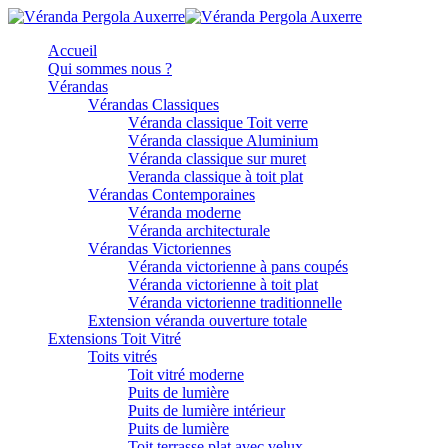
Accueil
Qui sommes nous ?
Vérandas
Vérandas Classiques
Véranda classique Toit verre
Véranda classique Aluminium
Véranda classique sur muret
Veranda classique à toit plat
Vérandas Contemporaines
Véranda moderne
Véranda architecturale
Vérandas Victoriennes
Véranda victorienne à pans coupés
Véranda victorienne à toit plat
Véranda victorienne traditionnelle
Extension véranda ouverture totale
Extensions Toit Vitré
Toits vitrés
Toit vitré moderne
Puits de lumière
Puits de lumière intérieur
Puits de lumière
Toit terrasse plat avec velux