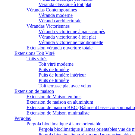
Veranda classique à toit plat
Vérandas Contemporaines
Véranda moderne
Véranda architecturale
Vérandas Victoriennes
Véranda victorienne à pans coupés
Véranda victorienne à toit plat
Véranda victorienne traditionnelle
Extension véranda ouverture totale
Extensions Toit Vitré
Toits vitrés
Toit vitré moderne
Puits de lumière
Puits de lumière intérieur
Puits de lumière
Toit terrasse plat avec velux
Extension de maison
Extension de Maison en bois
Extension de maison en aluminium
Extension de maison BBC (Bâtiment basse consommatio
Extension de Maison minimaliste
Pergolas
Pergola bioclimatique à lame orientable
Pergola bioclimatique à lames orientables vue de n
Pergola bioclimatique alu zoom lames orientables