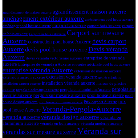
Tags
agrandissement maison auxerre
agrandissement de maison auxerre
aménagement extérieur auxerre
aménagement pool house auxerre
carport auxerre
aménager pool house auxerre
carport bois Auxerre
carport
Carport sur mesure
en bois auxerre
Carport en bois à Auxerre
Auxerre
devis carport
construction pool house Auxerre
Devis véranda
Auxerre
devis pool house auxerre
Auxerre
entreprise de véranda
devis véranda victorienne auxerre
auxerre
Entreprise de véranda à Auxerre
entreprise spécialisée pool house auxerre
entreprise véranda Auxerre
extension de maison auxerre
extension veranda auxerre
extension maison auxerre
géniès créations
installation véranda auxerre
maison de piscine
installation carport auxerre
pergolas sur
auxerre
pergola en aluminium Auxerre
pergola bioclimatique auxerre
mesure auxerre
pergola sur mesure auxerre
pool house auxerre
pool
prix
house design auxerre
Prix carport Auxerre
pool house sur mesure auxerre
Veranda-Pergola-Auxerre
pool house Auxerre
véranda design auxerre
veranda auxerre
véranda en
aluminium auxerre
véranda en bois auxerre
véranda moderne auxerre
Véranda sur
vérandas sur mesure auxerre