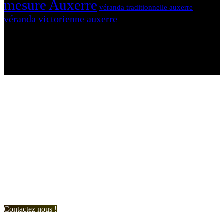
mesure Auxerre
véranda traditionnelle auxerre
véranda victorienne auxerre
N'hésitez-pas à nous contacter et à nous demander un devis
personnalisé.
Nous vous accueillons du:
Lundi au Vendredi de 9h à 12h et de 14h à 19h
Samedi de 9h à 12h et de 14h à 17h
Contactez nous !