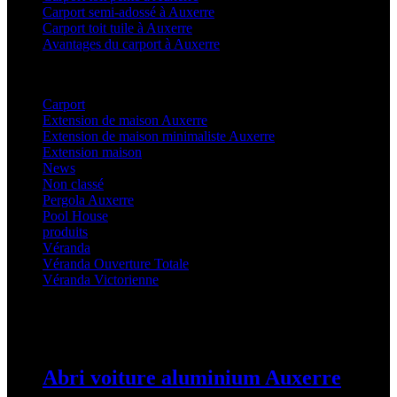
Carport semi-adossé à Auxerre
Carport toit tuile à Auxerre
Avantages du carport à Auxerre
Categories
Carport
(36)
Extension de maison Auxerre
(27)
Extension de maison minimaliste Auxerre
(25)
Extension maison
(5)
News
(21)
Non classé
(1)
Pergola Auxerre
(25)
Pool House
(32)
produits
(3)
Véranda
(25)
Véranda Ouverture Totale
(20)
Véranda Victorienne
(25)
Latest Posts
Abri voiture aluminium Auxerre