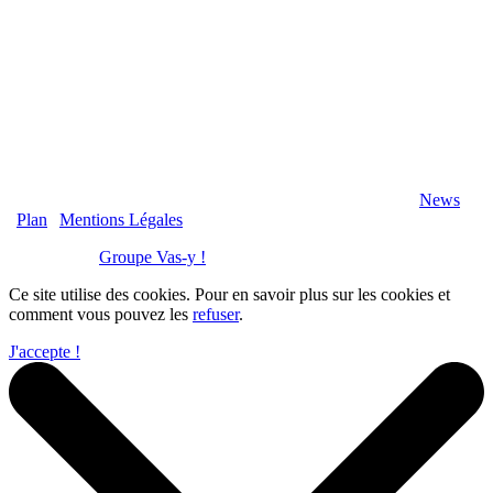
2020 Véranda-Pergola-Auxerre.fr - Tous Droits Réservés |
News
|
Plan
|
Mentions Légales
Réalisation :
Groupe Vas-y !
Ce site utilise des cookies. Pour en savoir plus sur les cookies et
comment vous pouvez les
refuser
.
J'accepte !