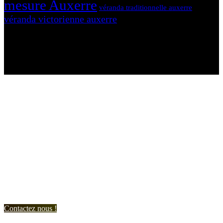
mesure Auxerre
véranda traditionnelle auxerre
véranda victorienne auxerre
N'hésitez-pas à nous contacter et à nous demander un devis
personnalisé.
Nous vous accueillons du:
Lundi au Vendredi de 9h à 12h et de 14h à 19h
Samedi de 9h à 12h et de 14h à 17h
Contactez nous !