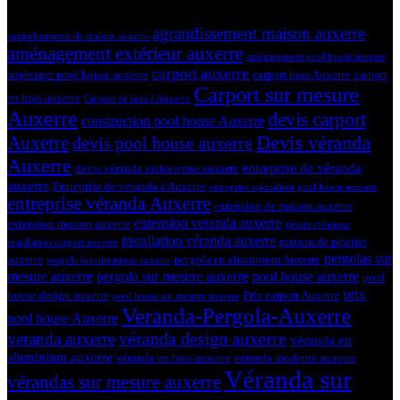
Tags
agrandissement maison auxerre
agrandissement de maison auxerre
aménagement extérieur auxerre
aménagement pool house auxerre
carport auxerre
aménager pool house auxerre
carport bois Auxerre
carport
Carport sur mesure
en bois auxerre
Carport en bois à Auxerre
Auxerre
devis carport
construction pool house Auxerre
Devis véranda
Auxerre
devis pool house auxerre
Auxerre
entreprise de véranda
devis véranda victorienne auxerre
auxerre
Entreprise de véranda à Auxerre
entreprise spécialisée pool house auxerre
entreprise véranda Auxerre
extension de maison auxerre
extension veranda auxerre
extension maison auxerre
géniès créations
installation véranda auxerre
maison de piscine
installation carport auxerre
pergolas sur
auxerre
pergola en aluminium Auxerre
pergola bioclimatique auxerre
mesure auxerre
pergola sur mesure auxerre
pool house auxerre
pool
prix
house design auxerre
Prix carport Auxerre
pool house sur mesure auxerre
Veranda-Pergola-Auxerre
pool house Auxerre
véranda design auxerre
veranda auxerre
véranda en
aluminium auxerre
véranda en bois auxerre
véranda moderne auxerre
Véranda sur
vérandas sur mesure auxerre