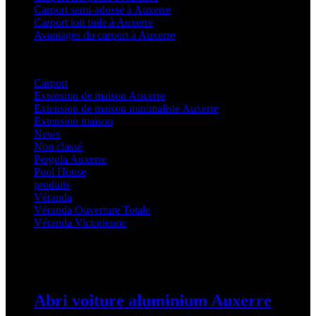
Carport semi-adossé à Auxerre
Carport toit tuile à Auxerre
Avantages du carport à Auxerre
Categories
Carport
(36)
Extension de maison Auxerre
(27)
Extension de maison minimaliste Auxerre
(25)
Extension maison
(5)
News
(21)
Non classé
(1)
Pergola Auxerre
(25)
Pool House
(32)
produits
(3)
Véranda
(25)
Véranda Ouverture Totale
(20)
Véranda Victorienne
(25)
Latest Posts
Abri voiture aluminium Auxerre