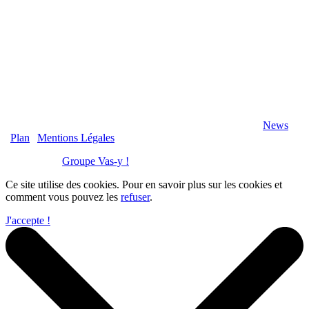
2020 Véranda-Pergola-Auxerre.fr - Tous Droits Réservés |
News
|
Plan
|
Mentions Légales
Réalisation :
Groupe Vas-y !
Ce site utilise des cookies. Pour en savoir plus sur les cookies et
comment vous pouvez les
refuser
.
J'accepte !