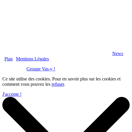
2020 Véranda-Pergola-Auxerre.fr - Tous Droits Réservés |
News
|
Plan
|
Mentions Légales
Réalisation :
Groupe Vas-y !
Ce site utilise des cookies. Pour en savoir plus sur les cookies et
comment vous pouvez les
refuser
.
J'accepte !