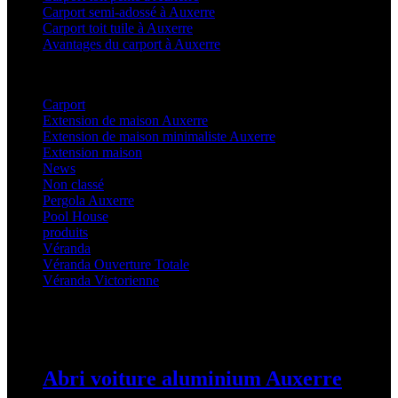
Carport semi-adossé à Auxerre
Carport toit tuile à Auxerre
Avantages du carport à Auxerre
Categories
Carport
(36)
Extension de maison Auxerre
(27)
Extension de maison minimaliste Auxerre
(25)
Extension maison
(5)
News
(21)
Non classé
(1)
Pergola Auxerre
(25)
Pool House
(32)
produits
(3)
Véranda
(25)
Véranda Ouverture Totale
(20)
Véranda Victorienne
(25)
Latest Posts
Abri voiture aluminium Auxerre