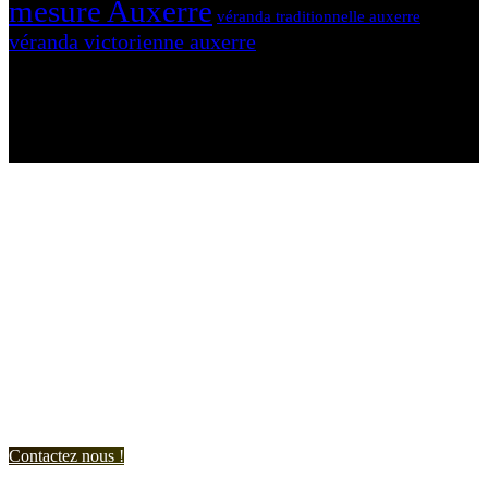
mesure Auxerre
véranda traditionnelle auxerre
véranda victorienne auxerre
N'hésitez-pas à nous contacter et à nous demander un devis
personnalisé.
Nous vous accueillons du:
Lundi au Vendredi de 9h à 12h et de 14h à 19h
Samedi de 9h à 12h et de 14h à 17h
Contactez nous !