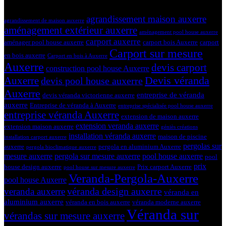
Tags
agrandissement maison auxerre
agrandissement de maison auxerre
aménagement extérieur auxerre
aménagement pool house auxerre
carport auxerre
aménager pool house auxerre
carport bois Auxerre
carport
Carport sur mesure
en bois auxerre
Carport en bois à Auxerre
Auxerre
devis carport
construction pool house Auxerre
Devis véranda
Auxerre
devis pool house auxerre
Auxerre
entreprise de véranda
devis véranda victorienne auxerre
auxerre
Entreprise de véranda à Auxerre
entreprise spécialisée pool house auxerre
entreprise véranda Auxerre
extension de maison auxerre
extension veranda auxerre
extension maison auxerre
géniès créations
installation véranda auxerre
maison de piscine
installation carport auxerre
pergolas sur
auxerre
pergola en aluminium Auxerre
pergola bioclimatique auxerre
mesure auxerre
pergola sur mesure auxerre
pool house auxerre
pool
prix
house design auxerre
Prix carport Auxerre
pool house sur mesure auxerre
Veranda-Pergola-Auxerre
pool house Auxerre
véranda design auxerre
veranda auxerre
véranda en
aluminium auxerre
véranda en bois auxerre
véranda moderne auxerre
Véranda sur
vérandas sur mesure auxerre