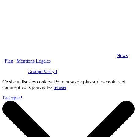
2020 Véranda-Pergola-Auxerre.fr - Tous Droits Réservés |
News
|
Plan
|
Mentions Légales
Réalisation :
Groupe Vas-y !
Ce site utilise des cookies. Pour en savoir plus sur les cookies et
comment vous pouvez les
refuser
.
J'accepte !