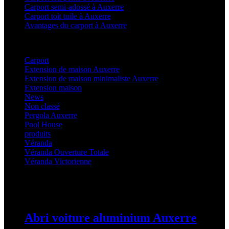
Carport semi-adossé à Auxerre
Carport toit tuile à Auxerre
Avantages du carport à Auxerre
Categories
Carport
(36)
Extension de maison Auxerre
(27)
Extension de maison minimaliste Auxerre
(25)
Extension maison
(5)
News
(21)
Non classé
(1)
Pergola Auxerre
(25)
Pool House
(32)
produits
(3)
Véranda
(25)
Véranda Ouverture Totale
(20)
Véranda Victorienne
(25)
Latest Posts
Abri voiture aluminium Auxerre