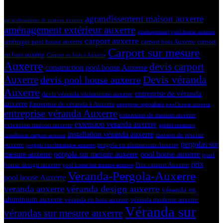
Tags
agrandissement maison auxerre
agrandissement de maison auxerre
aménagement extérieur auxerre
aménagement pool house auxerre
carport auxerre
aménager pool house auxerre
carport bois Auxerre
carport
Carport sur mesure
en bois auxerre
Carport en bois à Auxerre
Auxerre
devis carport
construction pool house Auxerre
Devis véranda
Auxerre
devis pool house auxerre
Auxerre
entreprise de véranda
devis véranda victorienne auxerre
auxerre
Entreprise de véranda à Auxerre
entreprise spécialisée pool house auxerre
entreprise véranda Auxerre
extension de maison auxerre
extension veranda auxerre
extension maison auxerre
géniès créations
installation véranda auxerre
maison de piscine
installation carport auxerre
pergolas sur
auxerre
pergola en aluminium Auxerre
pergola bioclimatique auxerre
mesure auxerre
pergola sur mesure auxerre
pool house auxerre
pool
prix
house design auxerre
Prix carport Auxerre
pool house sur mesure auxerre
Veranda-Pergola-Auxerre
pool house Auxerre
véranda design auxerre
veranda auxerre
véranda en
aluminium auxerre
véranda en bois auxerre
véranda moderne auxerre
Véranda sur
vérandas sur mesure auxerre