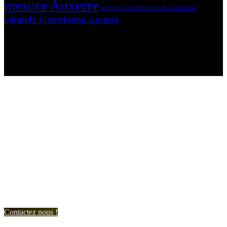
mesure Auxerre
véranda traditionnelle auxerre
véranda victorienne auxerre
N'hésitez-pas à nous contacter et à nous demander un devis
personnalisé.
Nous vous accueillons du:
Lundi au Vendredi de 9h à 12h et de 14h à 19h
Samedi de 9h à 12h et de 14h à 17h
Contactez nous !