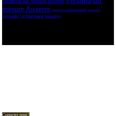
Véranda sur
vérandas sur mesure auxerre
mesure Auxerre
véranda traditionnelle auxerre
véranda victorienne auxerre
N'hésitez-pas à nous contacter et à nous demander un devis
personnalisé.
Nous vous accueillons du:
Lundi au Vendredi de 9h à 12h et de 14h à 19h
Samedi de 9h à 12h et de 14h à 17h
Contactez nous !