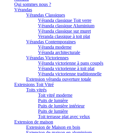
Qui sommes nous ?
Vérandas
Vérandas Classiques
Véranda classique Toit verre
Véranda classique Aluminium
Véranda classique sur muret
Veranda classique à toit plat
Vérandas Contemporaines
Véranda moderne
Véranda architecturale
Vérandas Victoriennes
Véranda victorienne à pans coupés
Véranda victorienne à toit plat
Véranda victorienne traditionnelle
Extension véranda ouverture totale
Extensions Toit Vitré
Toits vitrés
Toit vitré moderne
Puits de lumière
Puits de lumière intérieur
Puits de lumière
Toit terrasse plat avec velux
Extension de maison
Extension de Maison en bois
Extension de maison en aluminium