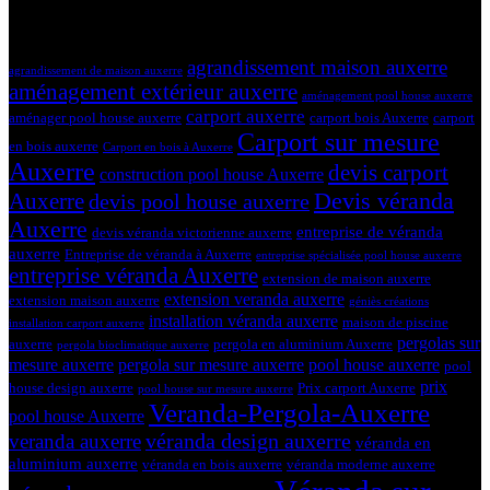
19 mars 2024
Tags
agrandissement maison auxerre
agrandissement de maison auxerre
aménagement extérieur auxerre
aménagement pool house auxerre
carport auxerre
aménager pool house auxerre
carport bois Auxerre
carport
Carport sur mesure
en bois auxerre
Carport en bois à Auxerre
Auxerre
devis carport
construction pool house Auxerre
Devis véranda
Auxerre
devis pool house auxerre
Auxerre
entreprise de véranda
devis véranda victorienne auxerre
auxerre
Entreprise de véranda à Auxerre
entreprise spécialisée pool house auxerre
entreprise véranda Auxerre
extension de maison auxerre
extension veranda auxerre
extension maison auxerre
géniès créations
installation véranda auxerre
maison de piscine
installation carport auxerre
pergolas sur
auxerre
pergola en aluminium Auxerre
pergola bioclimatique auxerre
mesure auxerre
pergola sur mesure auxerre
pool house auxerre
pool
prix
house design auxerre
Prix carport Auxerre
pool house sur mesure auxerre
Veranda-Pergola-Auxerre
pool house Auxerre
véranda design auxerre
veranda auxerre
véranda en
aluminium auxerre
véranda en bois auxerre
véranda moderne auxerre