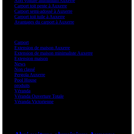
Abri voiture aluminium Auxerre
Carport toit pente à Auxerre
Carport semi-adossé à Auxerre
Carport toit tuile à Auxerre
Avantages du carport à Auxerre
Categories
Carport
(36)
Extension de maison Auxerre
(27)
Extension de maison minimaliste Auxerre
(25)
Extension maison
(5)
News
(21)
Non classé
(1)
Pergola Auxerre
(25)
Pool House
(32)
produits
(3)
Véranda
(25)
Véranda Ouverture Totale
(20)
Véranda Victorienne
(25)
Latest Posts