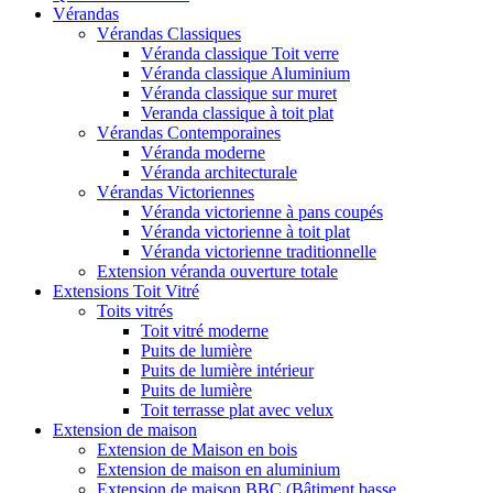
Vérandas
Vérandas Classiques
Véranda classique Toit verre
Véranda classique Aluminium
Véranda classique sur muret
Veranda classique à toit plat
Vérandas Contemporaines
Véranda moderne
Véranda architecturale
Vérandas Victoriennes
Véranda victorienne à pans coupés
Véranda victorienne à toit plat
Véranda victorienne traditionnelle
Extension véranda ouverture totale
Extensions Toit Vitré
Toits vitrés
Toit vitré moderne
Puits de lumière
Puits de lumière intérieur
Puits de lumière
Toit terrasse plat avec velux
Extension de maison
Extension de Maison en bois
Extension de maison en aluminium
Extension de maison BBC (Bâtiment basse