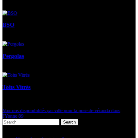
BSO
Pergolas
Toits Vitrés
Voir nos disponibilités par ville pour la pose de véranda dans
l'Yonne 89
Search
Articles récents