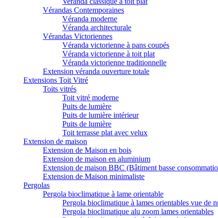
Veranda classique à toit plat
Vérandas Contemporaines
Véranda moderne
Véranda architecturale
Vérandas Victoriennes
Véranda victorienne à pans coupés
Véranda victorienne à toit plat
Véranda victorienne traditionnelle
Extension véranda ouverture totale
Extensions Toit Vitré
Toits vitrés
Toit vitré moderne
Puits de lumière
Puits de lumière intérieur
Puits de lumière
Toit terrasse plat avec velux
Extension de maison
Extension de Maison en bois
Extension de maison en aluminium
Extension de maison BBC (Bâtiment basse consommatio
Extension de Maison minimaliste
Pergolas
Pergola bioclimatique à lame orientable
Pergola bioclimatique à lames orientables vue de n
Pergola bioclimatique alu zoom lames orientables