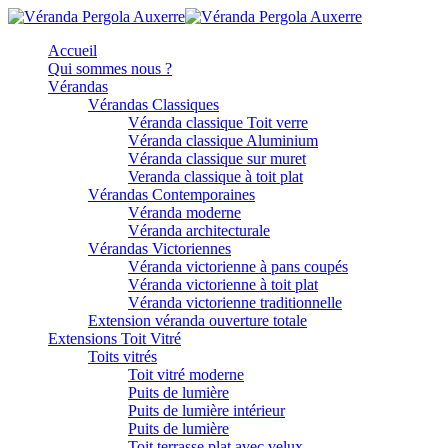
Accueil
Qui sommes nous ?
Vérandas
Vérandas Classiques
Véranda classique Toit verre
Véranda classique Aluminium
Véranda classique sur muret
Veranda classique à toit plat
Vérandas Contemporaines
Véranda moderne
Véranda architecturale
Vérandas Victoriennes
Véranda victorienne à pans coupés
Véranda victorienne à toit plat
Véranda victorienne traditionnelle
Extension véranda ouverture totale
Extensions Toit Vitré
Toits vitrés
Toit vitré moderne
Puits de lumière
Puits de lumière intérieur
Puits de lumière
Toit terrasse plat avec velux