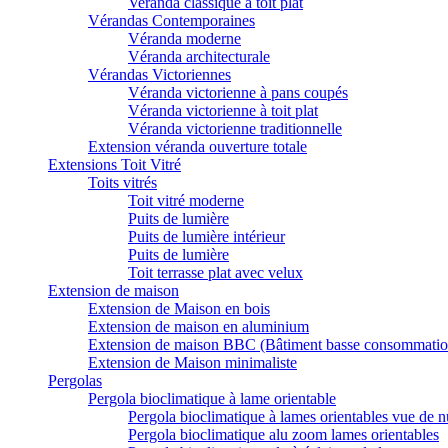
Veranda classique à toit plat
Vérandas Contemporaines
Véranda moderne
Véranda architecturale
Vérandas Victoriennes
Véranda victorienne à pans coupés
Véranda victorienne à toit plat
Véranda victorienne traditionnelle
Extension véranda ouverture totale
Extensions Toit Vitré
Toits vitrés
Toit vitré moderne
Puits de lumière
Puits de lumière intérieur
Puits de lumière
Toit terrasse plat avec velux
Extension de maison
Extension de Maison en bois
Extension de maison en aluminium
Extension de maison BBC (Bâtiment basse consommatio
Extension de Maison minimaliste
Pergolas
Pergola bioclimatique à lame orientable
Pergola bioclimatique à lames orientables vue de n
Pergola bioclimatique alu zoom lames orientables