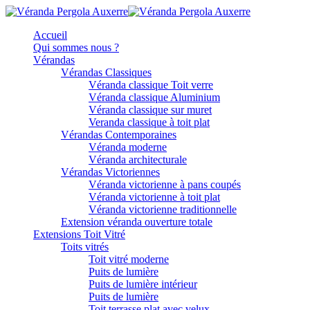
Accueil
Qui sommes nous ?
Vérandas
Vérandas Classiques
Véranda classique Toit verre
Véranda classique Aluminium
Véranda classique sur muret
Veranda classique à toit plat
Vérandas Contemporaines
Véranda moderne
Véranda architecturale
Vérandas Victoriennes
Véranda victorienne à pans coupés
Véranda victorienne à toit plat
Véranda victorienne traditionnelle
Extension véranda ouverture totale
Extensions Toit Vitré
Toits vitrés
Toit vitré moderne
Puits de lumière
Puits de lumière intérieur
Puits de lumière
Toit terrasse plat avec velux