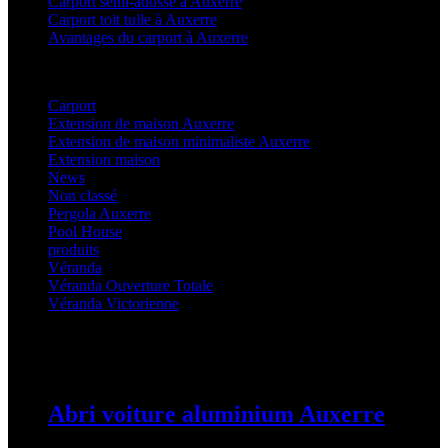
Carport semi-adossé à Auxerre
Carport toit tuile à Auxerre
Avantages du carport à Auxerre
Categories
Carport
(36)
Extension de maison Auxerre
(27)
Extension de maison minimaliste Auxerre
(25)
Extension maison
(5)
News
(21)
Non classé
(1)
Pergola Auxerre
(25)
Pool House
(32)
produits
(3)
Véranda
(25)
Véranda Ouverture Totale
(20)
Véranda Victorienne
(25)
Latest Posts
Abri voiture aluminium Auxerre