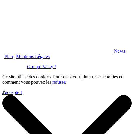
2020 Véranda-Pergola-Auxerre.fr - Tous Droits Réservés |
News
|
Plan
|
Mentions Légales
Réalisation :
Groupe Vas-y !
Ce site utilise des cookies. Pour en savoir plus sur les cookies et
comment vous pouvez les
refuser
.
J'accepte !