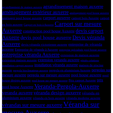
Tags
agrandissement maison auxerre
agrandissement de maison auxerre
aménagement extérieur auxerre
aménagement pool house auxerre
carport auxerre
aménager pool house auxerre
carport bois Auxerre
carport
Carport sur mesure
en bois auxerre
Carport en bois à Auxerre
Auxerre
devis carport
construction pool house Auxerre
Devis véranda
Auxerre
devis pool house auxerre
Auxerre
entreprise de véranda
devis véranda victorienne auxerre
auxerre
Entreprise de véranda à Auxerre
entreprise spécialisée pool house auxerre
entreprise véranda Auxerre
extension de maison auxerre
extension veranda auxerre
extension maison auxerre
géniès créations
installation véranda auxerre
maison de piscine
installation carport auxerre
pergolas sur
auxerre
pergola en aluminium Auxerre
pergola bioclimatique auxerre
mesure auxerre
pergola sur mesure auxerre
pool house auxerre
pool
prix
house design auxerre
Prix carport Auxerre
pool house sur mesure auxerre
Veranda-Pergola-Auxerre
pool house Auxerre
véranda design auxerre
veranda auxerre
véranda en
aluminium auxerre
véranda en bois auxerre
véranda moderne auxerre
Véranda sur
vérandas sur mesure auxerre
mesure Auxerre