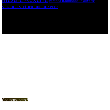
véranda traditionnelle auxerre
véranda victorienne auxerre
N'hésitez-pas à nous contacter et à nous demander un devis
personnalisé.
Nous vous accueillons du:
Lundi au Vendredi de 9h à 12h et de 14h à 19h
Samedi de 9h à 12h et de 14h à 17h
Contactez nous !