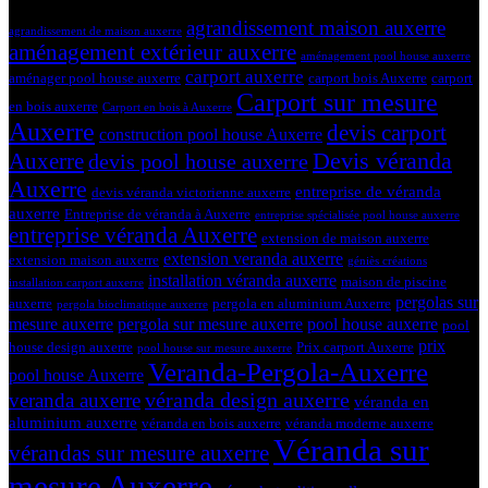
Tags
agrandissement maison auxerre
agrandissement de maison auxerre
aménagement extérieur auxerre
aménagement pool house auxerre
carport auxerre
aménager pool house auxerre
carport bois Auxerre
carport
Carport sur mesure
en bois auxerre
Carport en bois à Auxerre
Auxerre
devis carport
construction pool house Auxerre
Devis véranda
Auxerre
devis pool house auxerre
Auxerre
entreprise de véranda
devis véranda victorienne auxerre
auxerre
Entreprise de véranda à Auxerre
entreprise spécialisée pool house auxerre
entreprise véranda Auxerre
extension de maison auxerre
extension veranda auxerre
extension maison auxerre
géniès créations
installation véranda auxerre
maison de piscine
installation carport auxerre
pergolas sur
auxerre
pergola en aluminium Auxerre
pergola bioclimatique auxerre
mesure auxerre
pergola sur mesure auxerre
pool house auxerre
pool
prix
house design auxerre
Prix carport Auxerre
pool house sur mesure auxerre
Veranda-Pergola-Auxerre
pool house Auxerre
véranda design auxerre
veranda auxerre
véranda en
aluminium auxerre
véranda en bois auxerre
véranda moderne auxerre
Véranda sur
vérandas sur mesure auxerre
mesure Auxerre