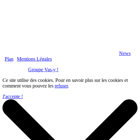
2020 Véranda-Pergola-Auxerre.fr - Tous Droits Réservés |
News
|
Plan
|
Mentions Légales
Réalisation :
Groupe Vas-y !
Ce site utilise des cookies. Pour en savoir plus sur les cookies et
comment vous pouvez les
refuser
.
J'accepte !