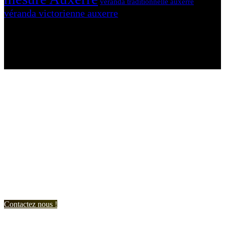
véranda traditionnelle auxerre
véranda victorienne auxerre
N'hésitez-pas à nous contacter et à nous demander un devis
personnalisé.
Nous vous accueillons du:
Lundi au Vendredi de 9h à 12h et de 14h à 19h
Samedi de 9h à 12h et de 14h à 17h
Contactez nous !