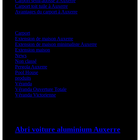
Carport semi-adossé à Auxerre
Carport toit tuile à Auxerre
Avantages du carport à Auxerre
Categories
Carport
(36)
Extension de maison Auxerre
(27)
Extension de maison minimaliste Auxerre
(25)
Extension maison
(5)
News
(21)
Non classé
(1)
Pergola Auxerre
(25)
Pool House
(32)
produits
(3)
Véranda
(25)
Véranda Ouverture Totale
(20)
Véranda Victorienne
(25)
Latest Posts
Abri voiture aluminium Auxerre