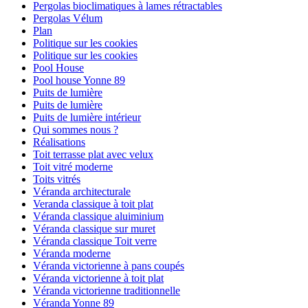
Pergolas bioclimatiques à lames rétractables
Pergolas Vélum
Plan
Politique sur les cookies
Politique sur les cookies
Pool House
Pool house Yonne 89
Puits de lumière
Puits de lumière
Puits de lumière intérieur
Qui sommes nous ?
Réalisations
Toit terrasse plat avec velux
Toit vitré moderne
Toits vitrés
Véranda architecturale
Veranda classique à toit plat
Véranda classique aluiminium
Véranda classique sur muret
Véranda classique Toit verre
Véranda moderne
Véranda victorienne à pans coupés
Véranda victorienne à toit plat
Véranda victorienne traditionnelle
Véranda Yonne 89