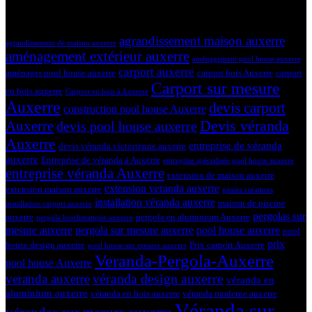
19 mars 2024
Tags
agrandissement maison auxerre
agrandissement de maison auxerre
aménagement extérieur auxerre
aménagement pool house auxerre
carport auxerre
aménager pool house auxerre
carport bois Auxerre
carport
Carport sur mesure
en bois auxerre
Carport en bois à Auxerre
Auxerre
devis carport
construction pool house Auxerre
Devis véranda
Auxerre
devis pool house auxerre
Auxerre
entreprise de véranda
devis véranda victorienne auxerre
auxerre
Entreprise de véranda à Auxerre
entreprise spécialisée pool house auxerre
entreprise véranda Auxerre
extension de maison auxerre
extension veranda auxerre
extension maison auxerre
géniès créations
installation véranda auxerre
maison de piscine
installation carport auxerre
pergolas sur
auxerre
pergola en aluminium Auxerre
pergola bioclimatique auxerre
mesure auxerre
pergola sur mesure auxerre
pool house auxerre
pool
prix
house design auxerre
Prix carport Auxerre
pool house sur mesure auxerre
Veranda-Pergola-Auxerre
pool house Auxerre
véranda design auxerre
veranda auxerre
véranda en
aluminium auxerre
véranda en bois auxerre
véranda moderne auxerre
Véranda sur