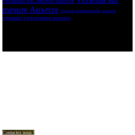
vérandas sur mesure auxerre
mesure Auxerre
véranda traditionnelle auxerre
véranda victorienne auxerre
N'hésitez-pas à nous contacter et à nous demander un devis
personnalisé.
Nous vous accueillons du:
Lundi au Vendredi de 9h à 12h et de 14h à 19h
Samedi de 9h à 12h et de 14h à 17h
Contactez nous !