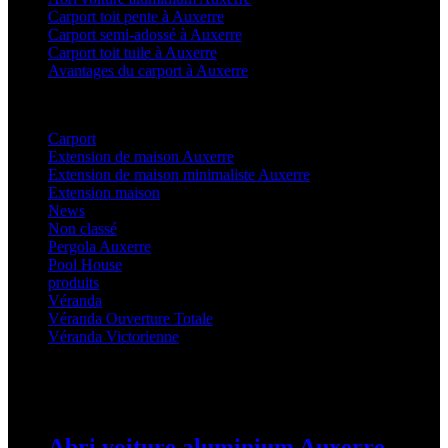
Carport toit pente à Auxerre
Carport semi-adossé à Auxerre
Carport toit tuile à Auxerre
Avantages du carport à Auxerre
Categories
Carport
(36)
Extension de maison Auxerre
(27)
Extension de maison minimaliste Auxerre
(25)
Extension maison
(5)
News
(21)
Non classé
(1)
Pergola Auxerre
(25)
Pool House
(32)
produits
(3)
Véranda
(25)
Véranda Ouverture Totale
(20)
Véranda Victorienne
(25)
Latest Posts
Abri voiture aluminium Auxerre