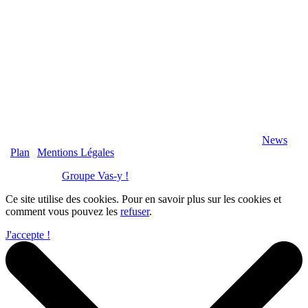
2020 Véranda-Pergola-Auxerre.fr - Tous Droits Réservés |
News
|
Plan
|
Mentions Légales
Réalisation :
Groupe Vas-y !
Ce site utilise des cookies. Pour en savoir plus sur les cookies et
comment vous pouvez les
refuser
.
J'accepte !