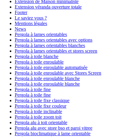
Extension de Maison minimaliste
Extension véranda ouverture totale
Footer
Le saviez vous ?
Mentions légales
News
Pergola à lames orientables
Pergola à lames orientables avec options
Pergola à lames orientables blanches
Pergola à lames orientables et stores screen
Pergola à toile blanche
Pergola à toile enroulable
Pergola à toile enroulable automatisée
Pergola à toile enroulable avec Stores Screen
Pergola à toile enroulable blanche
Pergola à toile enroulable blanche
Pergola à toile fine
Pergola à toile fine
Pergola à toile fixe classique
Pergola à toile fixe couleur
Pergola à toile inclinable
Pergola à toile zoom toit
Pergola alu à toit orientable
Pergola alu avec store bso et paroi vitree
Pergola bioclimatique à lame orientable