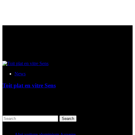
News
Toit plat en vitre Sens
Vous souhaitez un toit plat en vitre à Sens ? Grâce à notre
expérience acquise et notre professionnalisme, nous sommes à
même de vous accompagner de A à Z dans...
Search
Articles récents
Abri voiture aluminium Auxerre