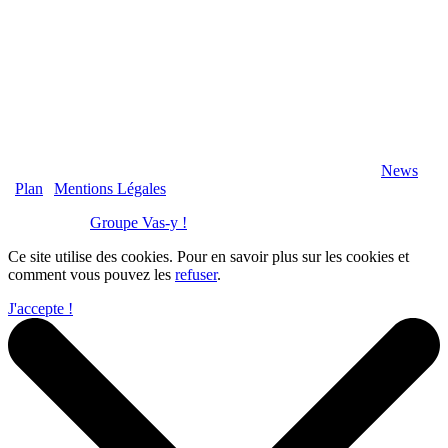
2020 Véranda-Pergola-Auxerre.fr - Tous Droits Réservés |
News
|
Plan
|
Mentions Légales
Réalisation :
Groupe Vas-y !
Ce site utilise des cookies. Pour en savoir plus sur les cookies et
comment vous pouvez les
refuser
.
J'accepte !