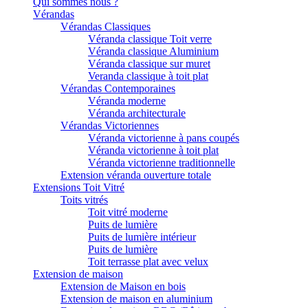
Qui sommes nous ?
Vérandas
Vérandas Classiques
Véranda classique Toit verre
Véranda classique Aluminium
Véranda classique sur muret
Veranda classique à toit plat
Vérandas Contemporaines
Véranda moderne
Véranda architecturale
Vérandas Victoriennes
Véranda victorienne à pans coupés
Véranda victorienne à toit plat
Véranda victorienne traditionnelle
Extension véranda ouverture totale
Extensions Toit Vitré
Toits vitrés
Toit vitré moderne
Puits de lumière
Puits de lumière intérieur
Puits de lumière
Toit terrasse plat avec velux
Extension de maison
Extension de Maison en bois
Extension de maison en aluminium