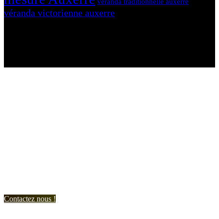
véranda traditionnelle auxerre
véranda victorienne auxerre
N'hésitez-pas à nous contacter et à nous demander un devis
personnalisé.
Nous vous accueillons du:
Lundi au Vendredi de 9h à 12h et de 14h à 19h
Samedi de 9h à 12h et de 14h à 17h
Contactez nous !