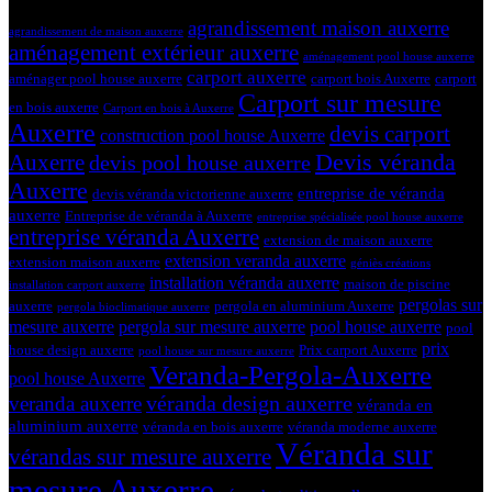
Tags
agrandissement maison auxerre
agrandissement de maison auxerre
aménagement extérieur auxerre
aménagement pool house auxerre
carport auxerre
aménager pool house auxerre
carport bois Auxerre
carport
Carport sur mesure
en bois auxerre
Carport en bois à Auxerre
Auxerre
devis carport
construction pool house Auxerre
Devis véranda
Auxerre
devis pool house auxerre
Auxerre
entreprise de véranda
devis véranda victorienne auxerre
auxerre
Entreprise de véranda à Auxerre
entreprise spécialisée pool house auxerre
entreprise véranda Auxerre
extension de maison auxerre
extension veranda auxerre
extension maison auxerre
géniès créations
installation véranda auxerre
maison de piscine
installation carport auxerre
pergolas sur
auxerre
pergola en aluminium Auxerre
pergola bioclimatique auxerre
mesure auxerre
pergola sur mesure auxerre
pool house auxerre
pool
prix
house design auxerre
Prix carport Auxerre
pool house sur mesure auxerre
Veranda-Pergola-Auxerre
pool house Auxerre
véranda design auxerre
veranda auxerre
véranda en
aluminium auxerre
véranda en bois auxerre
véranda moderne auxerre
Véranda sur
vérandas sur mesure auxerre
mesure Auxerre