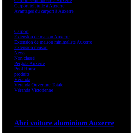
Carport semi-adossé à Auxerre
Carport toit tuile à Auxerre
Avantages du carport à Auxerre
Categories
Carport
(36)
Extension de maison Auxerre
(27)
Extension de maison minimaliste Auxerre
(25)
Extension maison
(5)
News
(21)
Non classé
(1)
Pergola Auxerre
(25)
Pool House
(32)
produits
(3)
Véranda
(25)
Véranda Ouverture Totale
(20)
Véranda Victorienne
(25)
Latest Posts
Abri voiture aluminium Auxerre