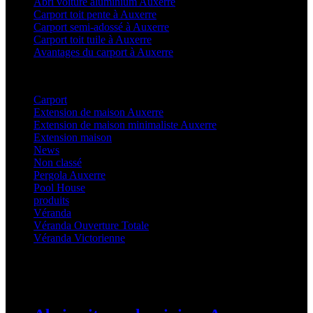
Abri voiture aluminium Auxerre
Carport toit pente à Auxerre
Carport semi-adossé à Auxerre
Carport toit tuile à Auxerre
Avantages du carport à Auxerre
Categories
Carport
(36)
Extension de maison Auxerre
(27)
Extension de maison minimaliste Auxerre
(25)
Extension maison
(5)
News
(21)
Non classé
(1)
Pergola Auxerre
(25)
Pool House
(32)
produits
(3)
Véranda
(25)
Véranda Ouverture Totale
(20)
Véranda Victorienne
(25)
Latest Posts