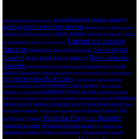
19 mars 2024
Tags
agrandissement maison auxerre
agrandissement de maison auxerre
aménagement extérieur auxerre
aménagement pool house auxerre
carport auxerre
aménager pool house auxerre
carport bois Auxerre
carport
Carport sur mesure
en bois auxerre
Carport en bois à Auxerre
Auxerre
devis carport
construction pool house Auxerre
Devis véranda
Auxerre
devis pool house auxerre
Auxerre
entreprise de véranda
devis véranda victorienne auxerre
auxerre
Entreprise de véranda à Auxerre
entreprise spécialisée pool house auxerre
entreprise véranda Auxerre
extension de maison auxerre
extension veranda auxerre
extension maison auxerre
géniès créations
installation véranda auxerre
maison de piscine
installation carport auxerre
pergolas sur
auxerre
pergola en aluminium Auxerre
pergola bioclimatique auxerre
mesure auxerre
pergola sur mesure auxerre
pool house auxerre
pool
prix
house design auxerre
Prix carport Auxerre
pool house sur mesure auxerre
Veranda-Pergola-Auxerre
pool house Auxerre
véranda design auxerre
veranda auxerre
véranda en
aluminium auxerre
véranda en bois auxerre
véranda moderne auxerre