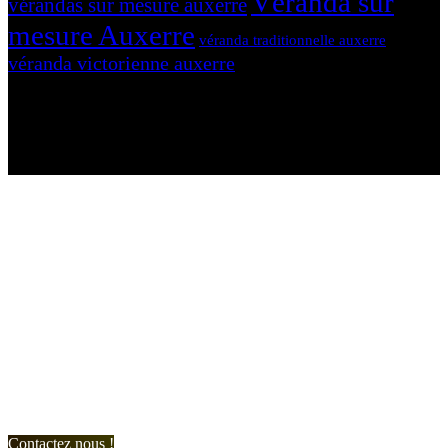
Véranda sur
vérandas sur mesure auxerre
mesure Auxerre
véranda traditionnelle auxerre
véranda victorienne auxerre
N'hésitez-pas à nous contacter et à nous demander un devis
personnalisé.
Nous vous accueillons du:
Lundi au Vendredi de 9h à 12h et de 14h à 19h
Samedi de 9h à 12h et de 14h à 17h
Contactez nous !