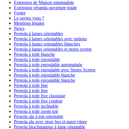
Extension de Maison minimaliste
Extension véranda ouverture totale
Footer
Le saviez vous ?
Mentions légales
News
Pergola à lames orientables
Pergola à lames orientables avec options
Pergola à lames orientables blanches
Pergola à lames orientables et stores screen
Pergola à toile blanche
Pergola à toile enroulable
Pergola à toile enroulable automatisée
Pergola à toile enroulable avec Stores Screen
Pergola à toile enroulable blanche
Pergola à toile enroulable blanche
Pergola à toile fine
Pergola à toile fine
Pergola à toile fixe classique
Pergola à toile fixe couleur
Pergola à toile inclinable
Pergola à toile zoom toit
Pergola alu à toit orientable
Pergola alu avec store bso et paroi vitree
Pergola bioclimatique à lame orientable