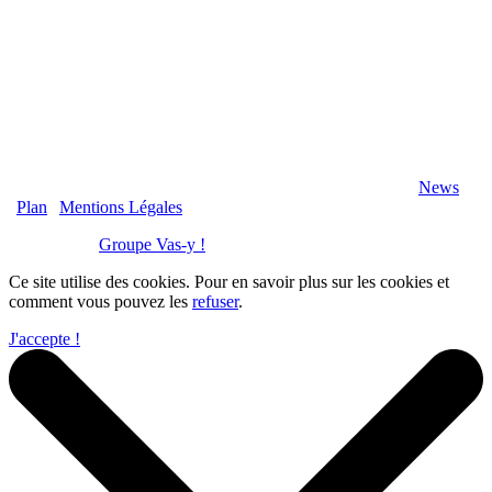
2020 Véranda-Pergola-Auxerre.fr - Tous Droits Réservés |
News
|
Plan
|
Mentions Légales
Réalisation :
Groupe Vas-y !
Ce site utilise des cookies. Pour en savoir plus sur les cookies et
comment vous pouvez les
refuser
.
J'accepte !