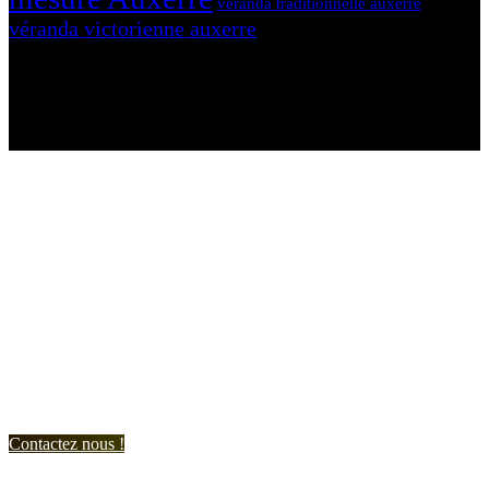
véranda traditionnelle auxerre
véranda victorienne auxerre
N'hésitez-pas à nous contacter et à nous demander un devis
personnalisé.
Nous vous accueillons du:
Lundi au Vendredi de 9h à 12h et de 14h à 19h
Samedi de 9h à 12h et de 14h à 17h
Contactez nous !