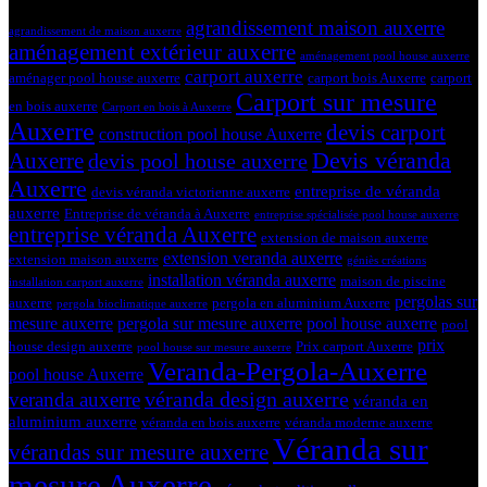
Tags
agrandissement maison auxerre
agrandissement de maison auxerre
aménagement extérieur auxerre
aménagement pool house auxerre
carport auxerre
aménager pool house auxerre
carport bois Auxerre
carport
Carport sur mesure
en bois auxerre
Carport en bois à Auxerre
Auxerre
devis carport
construction pool house Auxerre
Devis véranda
Auxerre
devis pool house auxerre
Auxerre
entreprise de véranda
devis véranda victorienne auxerre
auxerre
Entreprise de véranda à Auxerre
entreprise spécialisée pool house auxerre
entreprise véranda Auxerre
extension de maison auxerre
extension veranda auxerre
extension maison auxerre
géniès créations
installation véranda auxerre
maison de piscine
installation carport auxerre
pergolas sur
auxerre
pergola en aluminium Auxerre
pergola bioclimatique auxerre
mesure auxerre
pergola sur mesure auxerre
pool house auxerre
pool
prix
house design auxerre
Prix carport Auxerre
pool house sur mesure auxerre
Veranda-Pergola-Auxerre
pool house Auxerre
véranda design auxerre
veranda auxerre
véranda en
aluminium auxerre
véranda en bois auxerre
véranda moderne auxerre
Véranda sur
vérandas sur mesure auxerre
mesure Auxerre