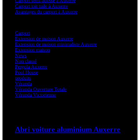
Carport semi-adossé à Auxerre
Carport toit tuile à Auxerre
Avantages du carport à Auxerre
Categories
Carport
(36)
Extension de maison Auxerre
(27)
Extension de maison minimaliste Auxerre
(25)
Extension maison
(5)
News
(21)
Non classé
(1)
Pergola Auxerre
(25)
Pool House
(32)
produits
(3)
Véranda
(25)
Véranda Ouverture Totale
(20)
Véranda Victorienne
(25)
Latest Posts
Abri voiture aluminium Auxerre