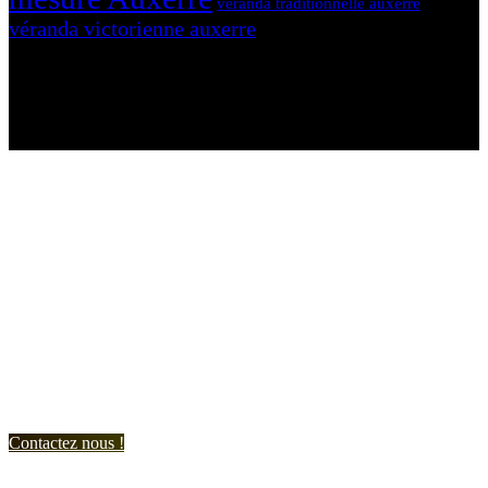
véranda traditionnelle auxerre
véranda victorienne auxerre
N'hésitez-pas à nous contacter et à nous demander un devis
personnalisé.
Nous vous accueillons du:
Lundi au Vendredi de 9h à 12h et de 14h à 19h
Samedi de 9h à 12h et de 14h à 17h
Contactez nous !