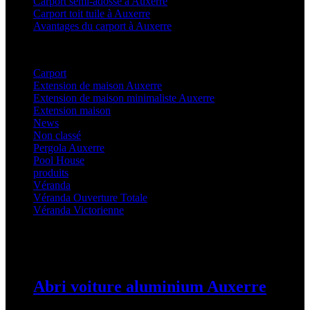
Carport semi-adossé à Auxerre
Carport toit tuile à Auxerre
Avantages du carport à Auxerre
Categories
Carport
(36)
Extension de maison Auxerre
(27)
Extension de maison minimaliste Auxerre
(25)
Extension maison
(5)
News
(21)
Non classé
(1)
Pergola Auxerre
(25)
Pool House
(32)
produits
(3)
Véranda
(25)
Véranda Ouverture Totale
(20)
Véranda Victorienne
(25)
Latest Posts
Abri voiture aluminium Auxerre