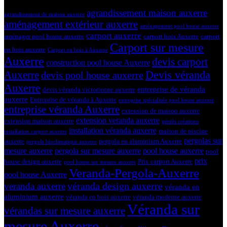
Tags
agrandissement maison auxerre
agrandissement de maison auxerre
aménagement extérieur auxerre
aménagement pool house auxerre
carport auxerre
aménager pool house auxerre
carport bois Auxerre
carport
Carport sur mesure
en bois auxerre
Carport en bois à Auxerre
Auxerre
devis carport
construction pool house Auxerre
Devis véranda
Auxerre
devis pool house auxerre
Auxerre
entreprise de véranda
devis véranda victorienne auxerre
auxerre
Entreprise de véranda à Auxerre
entreprise spécialisée pool house auxerre
entreprise véranda Auxerre
extension de maison auxerre
extension veranda auxerre
extension maison auxerre
géniès créations
installation véranda auxerre
maison de piscine
installation carport auxerre
pergolas sur
auxerre
pergola en aluminium Auxerre
pergola bioclimatique auxerre
mesure auxerre
pergola sur mesure auxerre
pool house auxerre
pool
prix
house design auxerre
Prix carport Auxerre
pool house sur mesure auxerre
Veranda-Pergola-Auxerre
pool house Auxerre
véranda design auxerre
veranda auxerre
véranda en
aluminium auxerre
véranda en bois auxerre
véranda moderne auxerre
Véranda sur
vérandas sur mesure auxerre
mesure Auxerre