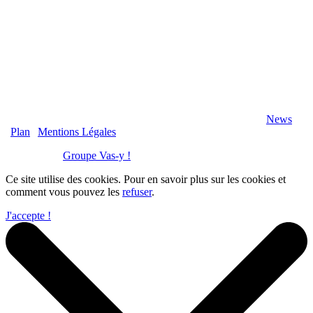
2020 Véranda-Pergola-Auxerre.fr - Tous Droits Réservés |
News
|
Plan
|
Mentions Légales
Réalisation :
Groupe Vas-y !
Ce site utilise des cookies. Pour en savoir plus sur les cookies et
comment vous pouvez les
refuser
.
J'accepte !