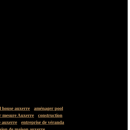
 house auxerre
aménager pool
r mesure Auxerre
construction
e auxerre
entreprise de véranda
sion de maison auxerre