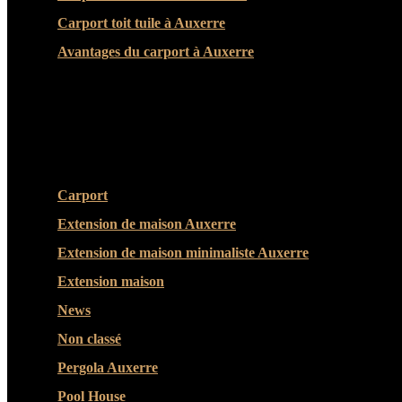
Carport toit tuile à Auxerre
Avantages du carport à Auxerre
CATEGORIES
Carport
(36)
Extension de maison Auxerre
(27)
Extension de maison minimaliste Auxerre
(25)
Extension maison
(5)
News
(21)
Non classé
(1)
Pergola Auxerre
(25)
Pool House
(32)