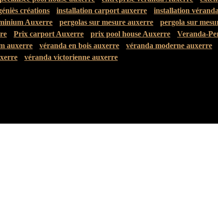
géniès créations
installation carport auxerre
installation vérand
uminium Auxerre
pergolas sur mesure auxerre
pergola sur mesu
re
Prix carport Auxerre
prix pool house Auxerre
Veranda-Pe
m auxerre
véranda en bois auxerre
véranda moderne auxerre
uxerre
véranda victorienne auxerre
Liens Utiles