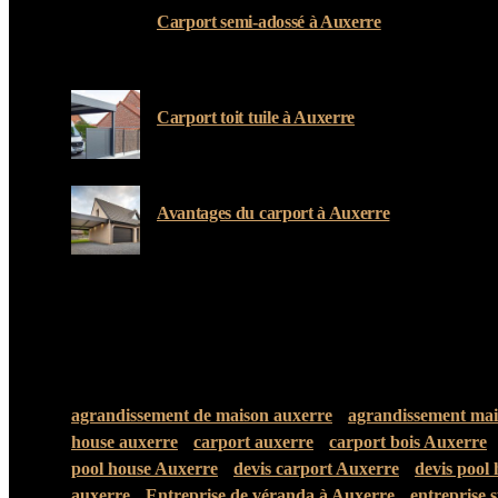
Carport semi-adossé à Auxerre
19 MARS 2024
Carport toit tuile à Auxerre
19 MARS 2024
Avantages du carport à Auxerre
19 MARS 2024
TAGS
agrandissement de maison auxerre
agrandissement mai
house auxerre
carport auxerre
carport bois Auxerre
pool house Auxerre
devis carport Auxerre
devis pool
auxerre
Entreprise de véranda à Auxerre
entreprise 