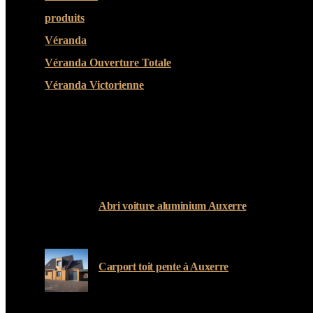
produits
(3)
Véranda
(25)
Véranda Ouverture Totale
(20)
Véranda Victorienne
(25)
LATEST POSTS
Abri voiture aluminium Auxerre
19 MARS 2024
Carport toit pente à Auxerre
19 MARS 2024