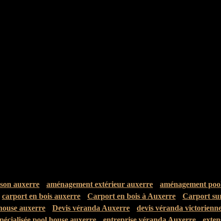
son auxerre
aménagement extérieur auxerre
aménagement pool
carport en bois auxerre
Carport en bois à Auxerre
Carport su
 house auxerre
Devis véranda Auxerre
devis véranda victorienn
spécialisée pool house auxerre
entreprise véranda Auxerre
exten