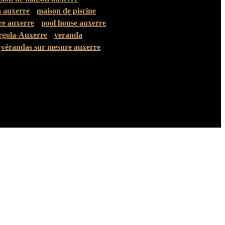
a auxerre
maison de piscine
re auxerre
pool house auxerre
rgola-Auxerre
veranda
vérandas sur mesure auxerre