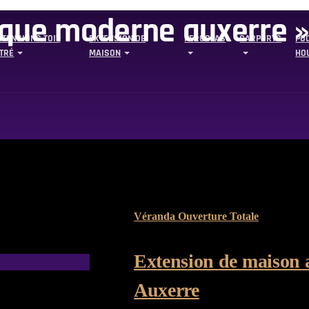
ique moderne auxerre 
XTENSIONS TOIT
EXTENSION DE
PERGOLAS
CARPORTS
PO
ITRÉ
MAISON
HO
Véranda Ouverture Totale
Extension de maison a
Auxerre