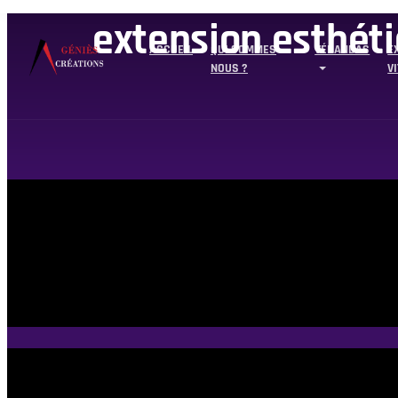
extension esthét
ACCUEIL
QUI SOMMES
VÉRANDAS
E
NOUS ?
V