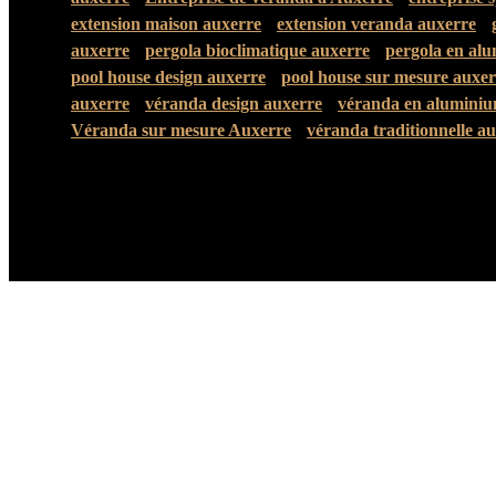
extension maison auxerre
extension veranda auxerre
auxerre
pergola bioclimatique auxerre
pergola en al
pool house design auxerre
pool house sur mesure auxer
auxerre
véranda design auxerre
véranda en aluminiu
Véranda sur mesure Auxerre
véranda traditionnelle a