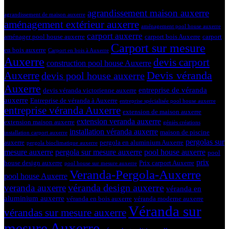
Tags
agrandissement maison auxerre
agrandissement de maison auxerre
aménagement extérieur auxerre
aménagement pool house auxerre
carport auxerre
aménager pool house auxerre
carport bois Auxerre
carport
Carport sur mesure
en bois auxerre
Carport en bois à Auxerre
Auxerre
devis carport
construction pool house Auxerre
Devis véranda
Auxerre
devis pool house auxerre
Auxerre
entreprise de véranda
devis véranda victorienne auxerre
auxerre
Entreprise de véranda à Auxerre
entreprise spécialisée pool house auxerre
entreprise véranda Auxerre
extension de maison auxerre
extension veranda auxerre
extension maison auxerre
géniès créations
installation véranda auxerre
maison de piscine
installation carport auxerre
pergolas sur
auxerre
pergola en aluminium Auxerre
pergola bioclimatique auxerre
mesure auxerre
pergola sur mesure auxerre
pool house auxerre
pool
prix
house design auxerre
Prix carport Auxerre
pool house sur mesure auxerre
Veranda-Pergola-Auxerre
pool house Auxerre
véranda design auxerre
veranda auxerre
véranda en
aluminium auxerre
véranda en bois auxerre
véranda moderne auxerre
Véranda sur
vérandas sur mesure auxerre
mesure Auxerre