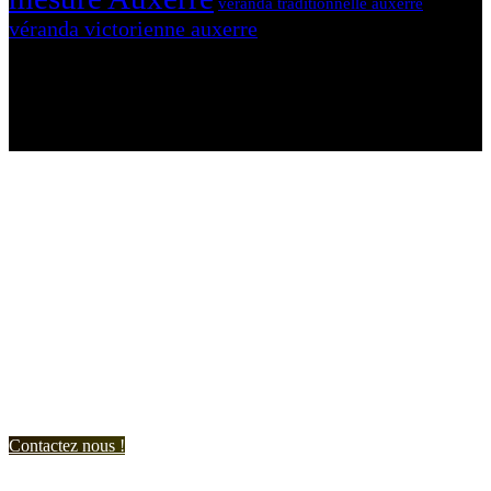
véranda traditionnelle auxerre
véranda victorienne auxerre
N'hésitez-pas à nous contacter et à nous demander un devis
personnalisé.
Nous vous accueillons du:
Lundi au Vendredi de 9h à 12h et de 14h à 19h
Samedi de 9h à 12h et de 14h à 17h
Contactez nous !