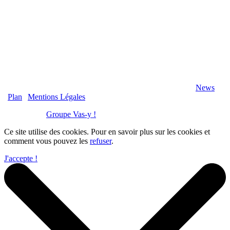
2020 Véranda-Pergola-Auxerre.fr - Tous Droits Réservés |
News
|
Plan
|
Mentions Légales
Réalisation :
Groupe Vas-y !
Ce site utilise des cookies. Pour en savoir plus sur les cookies et
comment vous pouvez les
refuser
.
J'accepte !