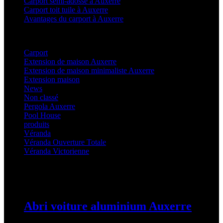
Carport semi-adossé à Auxerre
Carport toit tuile à Auxerre
Avantages du carport à Auxerre
Categories
Carport
(36)
Extension de maison Auxerre
(27)
Extension de maison minimaliste Auxerre
(25)
Extension maison
(5)
News
(21)
Non classé
(1)
Pergola Auxerre
(25)
Pool House
(32)
produits
(3)
Véranda
(25)
Véranda Ouverture Totale
(20)
Véranda Victorienne
(25)
Latest Posts
Abri voiture aluminium Auxerre