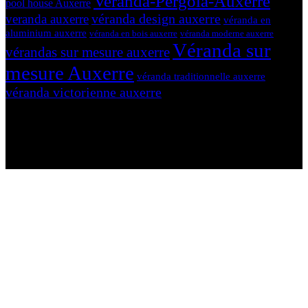
Veranda-Pergola-Auxerre
pool house Auxerre
véranda design auxerre
veranda auxerre
véranda en
aluminium auxerre
véranda en bois auxerre
véranda moderne auxerre
Véranda sur
vérandas sur mesure auxerre
mesure Auxerre
véranda traditionnelle auxerre
véranda victorienne auxerre
N'hésitez-pas à nous contacter et à nous demander un devis
personnalisé.
Nous vous accueillons du:
Lundi au Vendredi de 9h à 12h et de 14h à 19h