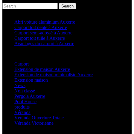
Search
Articles récents
Abri voiture aluminium Auxerre
Carport toit pente à Auxerre
Carport semi-adossé à Auxerre
Carport toit tuile à Auxerre
Avantages du carport à Auxerre
Categories
Carport
(36)
Extension de maison Auxerre
(27)
Extension de maison minimaliste Auxerre
(25)
Extension maison
(5)
News
(21)
Non classé
(1)
Pergola Auxerre
(25)
Pool House
(32)
produits
(3)
Véranda
(25)
Véranda Ouverture Totale
(20)
Véranda Victorienne
(25)
Latest Posts