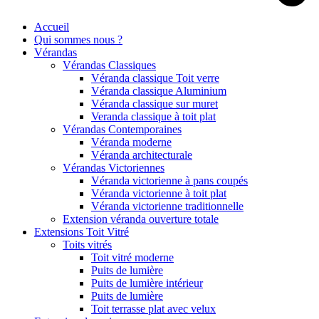
Accueil
Qui sommes nous ?
Vérandas
Vérandas Classiques
Véranda classique Toit verre
Véranda classique Aluminium
Véranda classique sur muret
Veranda classique à toit plat
Vérandas Contemporaines
Véranda moderne
Véranda architecturale
Vérandas Victoriennes
Véranda victorienne à pans coupés
Véranda victorienne à toit plat
Véranda victorienne traditionnelle
Extension véranda ouverture totale
Extensions Toit Vitré
Toits vitrés
Toit vitré moderne
Puits de lumière
Puits de lumière intérieur
Puits de lumière
Toit terrasse plat avec velux