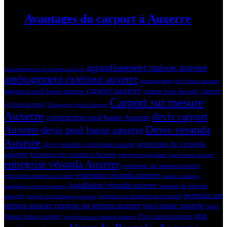
Avantages du carport à Auxerre
19 mars 2024
Tags
agrandissement maison auxerre
agrandissement de maison auxerre
aménagement extérieur auxerre
aménagement pool house auxerre
carport auxerre
aménager pool house auxerre
carport bois Auxerre
carport
Carport sur mesure
en bois auxerre
Carport en bois à Auxerre
Auxerre
devis carport
construction pool house Auxerre
Devis véranda
Auxerre
devis pool house auxerre
Auxerre
entreprise de véranda
devis véranda victorienne auxerre
auxerre
Entreprise de véranda à Auxerre
entreprise spécialisée pool house auxerre
entreprise véranda Auxerre
extension de maison auxerre
extension veranda auxerre
extension maison auxerre
géniès créations
installation véranda auxerre
maison de piscine
installation carport auxerre
pergolas sur
auxerre
pergola en aluminium Auxerre
pergola bioclimatique auxerre
mesure auxerre
pergola sur mesure auxerre
pool house auxerre
pool
prix
house design auxerre
Prix carport Auxerre
pool house sur mesure auxerre