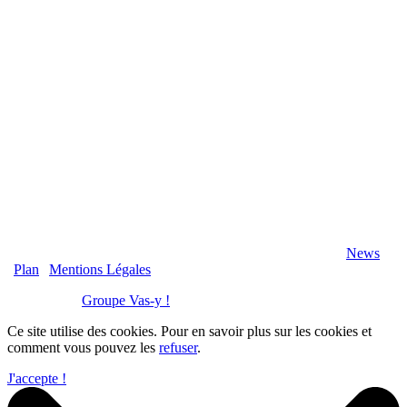
2020 Véranda-Pergola-Auxerre.fr - Tous Droits Réservés |
News
|
Plan
|
Mentions Légales
Réalisation :
Groupe Vas-y !
Ce site utilise des cookies. Pour en savoir plus sur les cookies et
comment vous pouvez les
refuser
.
J'accepte !