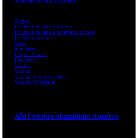
Avantages du carport à Auxerre
Categories
Carport
(36)
Extension de maison Auxerre
(27)
Extension de maison minimaliste Auxerre
(25)
Extension maison
(5)
News
(21)
Non classé
(1)
Pergola Auxerre
(25)
Pool House
(32)
produits
(3)
Véranda
(25)
Véranda Ouverture Totale
(20)
Véranda Victorienne
(25)
Latest Posts
Abri voiture aluminium Auxerre
19 mars 2024