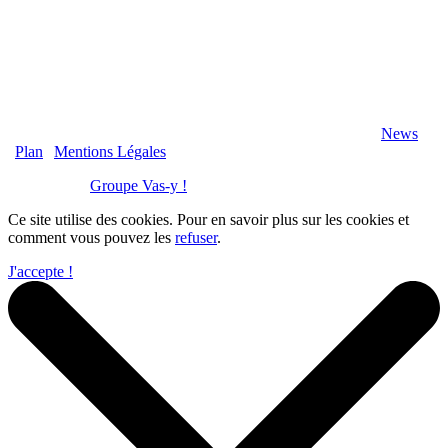
2020 Véranda-Pergola-Auxerre.fr - Tous Droits Réservés |
News
|
Plan
|
Mentions Légales
Réalisation :
Groupe Vas-y !
Ce site utilise des cookies. Pour en savoir plus sur les cookies et
comment vous pouvez les
refuser
.
J'accepte !