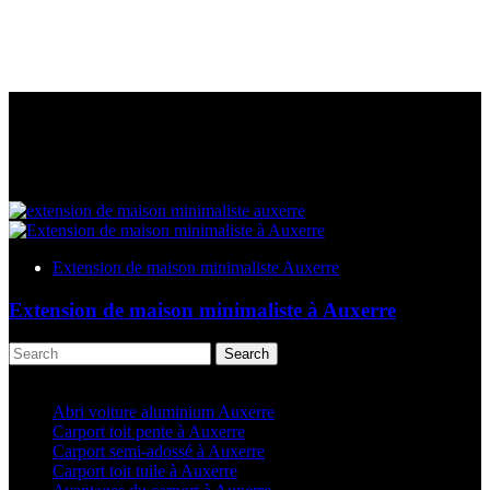
Extension de maison minimaliste Auxerre
Extension de maison minimaliste à Auxerre
Search
Articles récents
Abri voiture aluminium Auxerre
Carport toit pente à Auxerre
Carport semi-adossé à Auxerre
Carport toit tuile à Auxerre