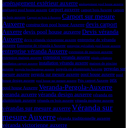
aménagement extérieur auxerre
aménagement pool house auxerre
carport auxerre
aménager pool house auxerre
carport bois Auxerre
carport
Carport sur mesure
en bois auxerre
Carport en bois à Auxerre
Auxerre
devis carport
construction pool house Auxerre
Devis véranda
Auxerre
devis pool house auxerre
Auxerre
entreprise de véranda
devis véranda victorienne auxerre
auxerre
Entreprise de véranda à Auxerre
entreprise spécialisée pool house auxerre
entreprise véranda Auxerre
extension de maison auxerre
extension veranda auxerre
extension maison auxerre
géniès créations
installation véranda auxerre
maison de piscine
installation carport auxerre
pergolas sur
auxerre
pergola en aluminium Auxerre
pergola bioclimatique auxerre
mesure auxerre
pergola sur mesure auxerre
pool house auxerre
pool
prix
house design auxerre
Prix carport Auxerre
pool house sur mesure auxerre
Veranda-Pergola-Auxerre
pool house Auxerre
véranda design auxerre
veranda auxerre
véranda en
aluminium auxerre
véranda en bois auxerre
véranda moderne auxerre
Véranda sur
vérandas sur mesure auxerre
mesure Auxerre
véranda traditionnelle auxerre
véranda victorienne auxerre