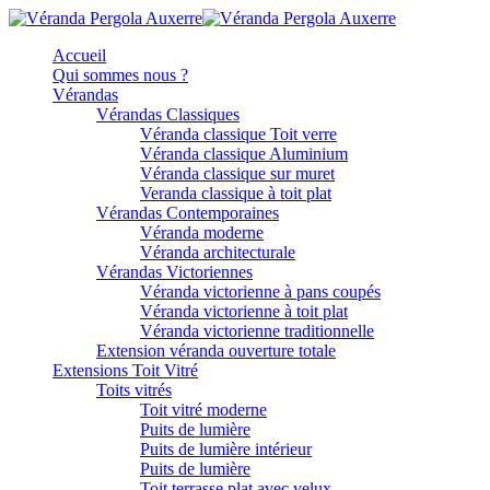
Accueil
Qui sommes nous ?
Vérandas
Vérandas Classiques
Véranda classique Toit verre
Véranda classique Aluminium
Véranda classique sur muret
Veranda classique à toit plat
Vérandas Contemporaines
Véranda moderne
Véranda architecturale
Vérandas Victoriennes
Véranda victorienne à pans coupés
Véranda victorienne à toit plat
Véranda victorienne traditionnelle
Extension véranda ouverture totale
Extensions Toit Vitré
Toits vitrés
Toit vitré moderne
Puits de lumière
Puits de lumière intérieur
Puits de lumière
Toit terrasse plat avec velux