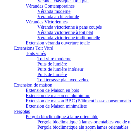
Veranda classique à toit plat
Vérandas Contemporaines
Véranda moderne
Véranda architecturale
Vérandas Victoriennes
Véranda victorienne à pans coupés
Véranda victorienne à toit plat
Véranda victorienne traditionnelle
Extension véranda ouverture totale
Extensions Toit Vitré
Toits vitrés
Toit vitré moderne
Puits de lumière
Puits de lumière intérieur
Puits de lumière
Toit terrasse plat avec velux
Extension de maison
Extension de Maison en bois
Extension de maison en aluminium
Extension de maison BBC (Bâtiment basse consommatio
Extension de Maison minimaliste
Pergolas
Pergola bioclimatique à lame orientable
Pergola bioclimatique à lames orientables vue de n
Pergola bioclimatique alu zoom lames orientables