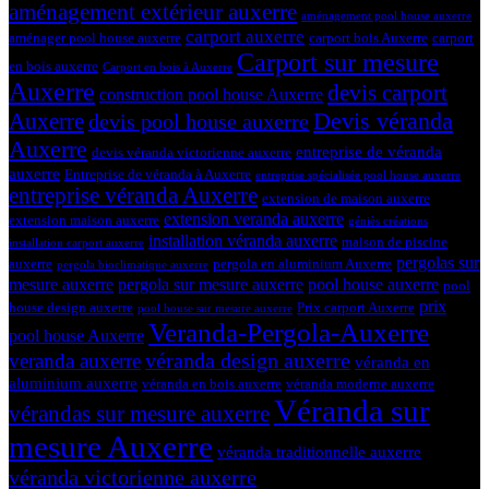
aménagement extérieur auxerre
aménagement pool house auxerre
carport auxerre
aménager pool house auxerre
carport bois Auxerre
carport
Carport sur mesure
en bois auxerre
Carport en bois à Auxerre
Auxerre
devis carport
construction pool house Auxerre
Devis véranda
Auxerre
devis pool house auxerre
Auxerre
entreprise de véranda
devis véranda victorienne auxerre
auxerre
Entreprise de véranda à Auxerre
entreprise spécialisée pool house auxerre
entreprise véranda Auxerre
extension de maison auxerre
extension veranda auxerre
extension maison auxerre
géniès créations
installation véranda auxerre
maison de piscine
installation carport auxerre
pergolas sur
auxerre
pergola en aluminium Auxerre
pergola bioclimatique auxerre
mesure auxerre
pergola sur mesure auxerre
pool house auxerre
pool
prix
house design auxerre
Prix carport Auxerre
pool house sur mesure auxerre
Veranda-Pergola-Auxerre
pool house Auxerre
véranda design auxerre
veranda auxerre
véranda en
aluminium auxerre
véranda en bois auxerre
véranda moderne auxerre
Véranda sur
vérandas sur mesure auxerre
mesure Auxerre
véranda traditionnelle auxerre
véranda victorienne auxerre