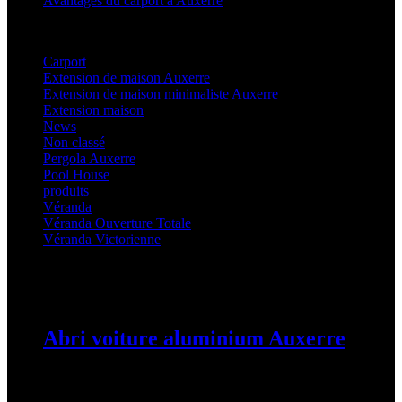
Avantages du carport à Auxerre
Categories
Carport
(36)
Extension de maison Auxerre
(27)
Extension de maison minimaliste Auxerre
(25)
Extension maison
(5)
News
(21)
Non classé
(1)
Pergola Auxerre
(25)
Pool House
(32)
produits
(3)
Véranda
(25)
Véranda Ouverture Totale
(20)
Véranda Victorienne
(25)
Latest Posts
Abri voiture aluminium Auxerre
19 mars 2024