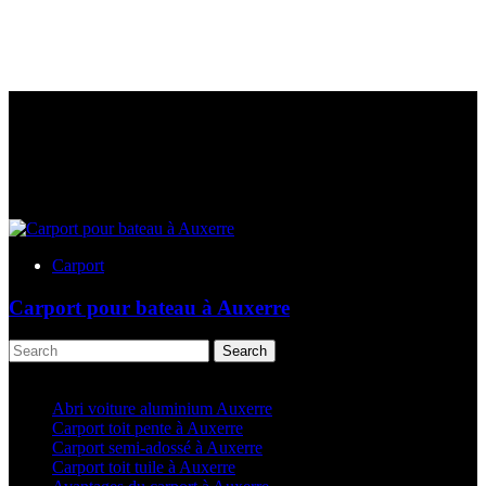
Carport
Carport pour bateau à Auxerre
Search
Articles récents
Abri voiture aluminium Auxerre
Carport toit pente à Auxerre
Carport semi-adossé à Auxerre
Carport toit tuile à Auxerre