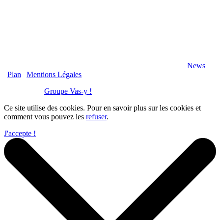
2020 Véranda-Pergola-Auxerre.fr - Tous Droits Réservés |
News
|
Plan
|
Mentions Légales
Réalisation :
Groupe Vas-y !
Ce site utilise des cookies. Pour en savoir plus sur les cookies et
comment vous pouvez les
refuser
.
J'accepte !