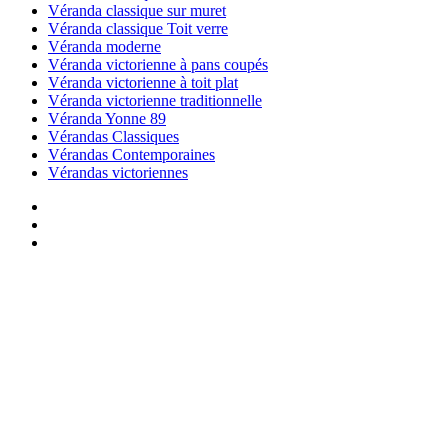
Véranda classique sur muret
Véranda classique Toit verre
Véranda moderne
Véranda victorienne à pans coupés
Véranda victorienne à toit plat
Véranda victorienne traditionnelle
Véranda Yonne 89
Vérandas Classiques
Vérandas Contemporaines
Vérandas victoriennes