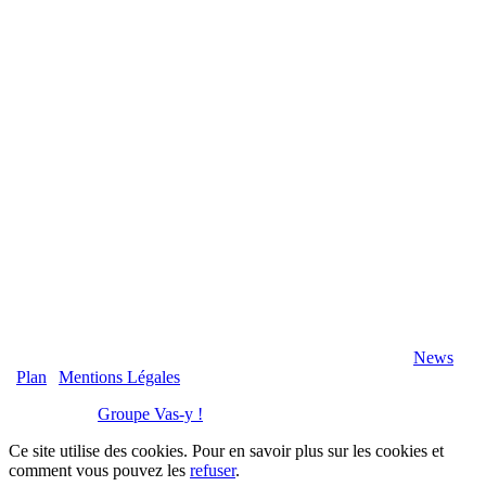
2020 Véranda-Pergola-Auxerre.fr - Tous Droits Réservés |
News
|
Plan
|
Mentions Légales
Réalisation :
Groupe Vas-y !
Ce site utilise des cookies. Pour en savoir plus sur les cookies et
comment vous pouvez les
refuser
.