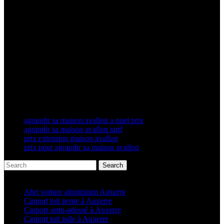
grande, en neuf comme en rénovation, quel que soit votre projet,
nous lui donnerons vie après avoir étudié toutes les solutions.
Profitez de l’accompagnement professionnel de votre entreprise
Géniès Créations pour votre projet d’extension de maison.
Si vous souhaitez créer une surface habitable complémentaire au
meilleur
prix pour agrandir votre maison à Avallon
et profiter de
votre jardin même en hiver, optez pour une véranda sur mesure
accueillante et chaleureuse !
agrandir sa maison avallon a quel prix
agrandir sa maison avallon tarif
prix extension maison avallon
prix pour agrandir sa maison avallon
Search
Articles récents
Abri voiture aluminium Auxerre
Carport toit pente à Auxerre
Carport semi-adossé à Auxerre
Carport toit tuile à Auxerre