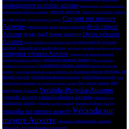
aménagement extérieur auxerre
aménagement pool house auxerre
carport auxerre
aménager pool house auxerre
carport bois Auxerre
carport
Carport sur mesure
en bois auxerre
Carport en bois à Auxerre
Auxerre
devis carport
construction pool house Auxerre
Devis véranda
Auxerre
devis pool house auxerre
Auxerre
entreprise de véranda
devis véranda victorienne auxerre
auxerre
Entreprise de véranda à Auxerre
entreprise spécialisée pool house auxerre
entreprise véranda Auxerre
extension de maison auxerre
extension veranda auxerre
extension maison auxerre
géniès créations
installation véranda auxerre
maison de piscine
installation carport auxerre
pergolas sur
auxerre
pergola en aluminium Auxerre
pergola bioclimatique auxerre
mesure auxerre
pergola sur mesure auxerre
pool house auxerre
pool
prix
house design auxerre
Prix carport Auxerre
pool house sur mesure auxerre
Veranda-Pergola-Auxerre
pool house Auxerre
véranda design auxerre
veranda auxerre
véranda en
aluminium auxerre
véranda en bois auxerre
véranda moderne auxerre
Véranda sur
vérandas sur mesure auxerre
mesure Auxerre
véranda traditionnelle auxerre
véranda victorienne auxerre