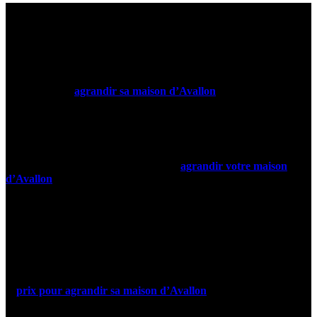
Quel prix pour
agrandir sa maison d’Avallon
? Contactez
l’entreprise
Géniès Créations
à Monéteau, qui a décidé de rejoindre
le réseau DEXT Extension afin de proposer des extensions au
meilleur prix.
Donnons à votre maison le supplément d’âme qu’elle mérite.
Imaginons ensemble les solutions pour
agrandir votre maison
d’Avallon
mais aussi des fermetures et protections solaires
personnalisées pour la rendre unique et parfaitement adaptée à vos
goûts.
Créons des espaces de vie qui vous ressemblent grâce à nos 10 000
références. Osons l’originalité. L’inédit. Le sur-mesure.
Quel prix pour la construction d’une
extension de maison à
Avallon
? Contactez-nous pour obtenir un devis gratuit et connaître
le
prix pour agrandir sa maison d’Avallon
.
Venez avec de simples envies ou une idée bien précise : petite ou