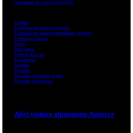
Avantages du carport à Auxerre
Categories
Carport
(36)
Extension de maison Auxerre
(27)
Extension de maison minimaliste Auxerre
(25)
Extension maison
(5)
News
(21)
Non classé
(1)
Pergola Auxerre
(25)
Pool House
(32)
produits
(3)
Véranda
(25)
Véranda Ouverture Totale
(20)
Véranda Victorienne
(25)
Latest Posts
Abri voiture aluminium Auxerre
19 mars 2024