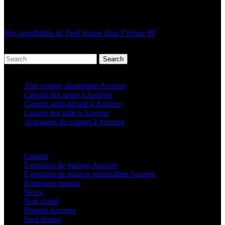
Nos possibilités de Pool House dans l'Yonne 89
Search
Articles récents
Abri voiture aluminium Auxerre
Carport toit pente à Auxerre
Carport semi-adossé à Auxerre
Carport toit tuile à Auxerre
Avantages du carport à Auxerre
Categories
Carport
(36)
Extension de maison Auxerre
(27)
Extension de maison minimaliste Auxerre
(25)
Extension maison
(5)
News
(21)
Non classé
(1)
Pergola Auxerre
(25)
Pool House
(32)