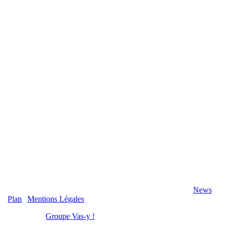
2020 Véranda-Pergola-Auxerre.fr - Tous Droits Réservés |
News
|
Plan
|
Mentions Légales
Réalisation :
Groupe Vas-y !