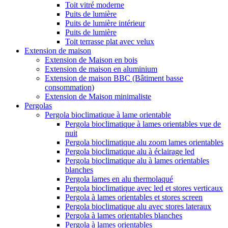
Toit vitré moderne
Puits de lumière
Puits de lumière intérieur
Puits de lumière
Toit terrasse plat avec velux
Extension de maison
Extension de Maison en bois
Extension de maison en aluminium
Extension de maison BBC (Bâtiment basse
consommation)
Extension de Maison minimaliste
Pergolas
Pergola bioclimatique à lame orientable
Pergola bioclimatique à lames orientables vue de
nuit
Pergola bioclimatique alu zoom lames orientables
Pergola bioclimatique alu à éclairage led
Pergola bioclimatique alu à lames orientables
blanches
Pergola lames en alu thermolaqué
Pergola bioclimatique avec led et stores verticaux
Pergola à lames orientables et stores screen
Pergola bioclimatique alu avec stores lateraux
Pergola à lames orientables blanches
Pergola à lames orientables