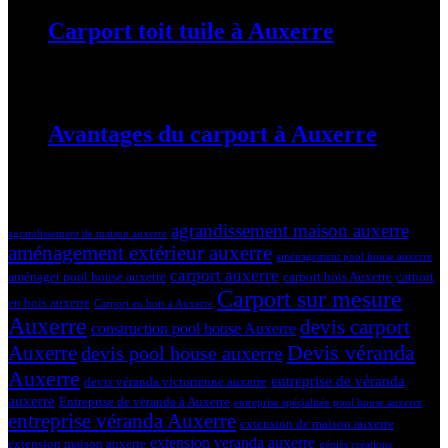
Carport toit tuile à Auxerre
19 mars 2024
Avantages du carport à Auxerre
19 mars 2024
Tags
agrandissement maison auxerre
agrandissement de maison auxerre
aménagement extérieur auxerre
aménagement pool house auxerre
carport auxerre
aménager pool house auxerre
carport bois Auxerre
carport
Carport sur mesure
en bois auxerre
Carport en bois à Auxerre
Auxerre
devis carport
construction pool house Auxerre
Devis véranda
Auxerre
devis pool house auxerre
Auxerre
entreprise de véranda
devis véranda victorienne auxerre
auxerre
Entreprise de véranda à Auxerre
entreprise spécialisée pool house auxerre
entreprise véranda Auxerre
extension de maison auxerre
extension veranda auxerre
extension maison auxerre
géniès créations