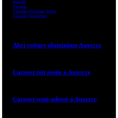
produits
(3)
Véranda
(25)
Véranda Ouverture Totale
(20)
Véranda Victorienne
(25)
Latest Posts
Abri voiture aluminium Auxerre
19 mars 2024
Carport toit pente à Auxerre
19 mars 2024
Carport semi-adossé à Auxerre
19 mars 2024