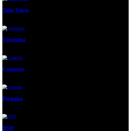
Toits Vitrés
Vérandas
Carports
Pergolas
BSO