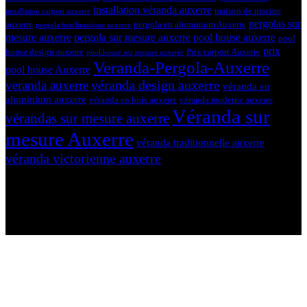
installation véranda auxerre
maison de piscine
installation carport auxerre
pergolas sur
auxerre
pergola en aluminium Auxerre
pergola bioclimatique auxerre
mesure auxerre
pergola sur mesure auxerre
pool house auxerre
pool
prix
house design auxerre
Prix carport Auxerre
pool house sur mesure auxerre
Veranda-Pergola-Auxerre
pool house Auxerre
véranda design auxerre
veranda auxerre
véranda en
aluminium auxerre
véranda en bois auxerre
véranda moderne auxerre
Véranda sur
vérandas sur mesure auxerre
mesure Auxerre
véranda traditionnelle auxerre
véranda victorienne auxerre