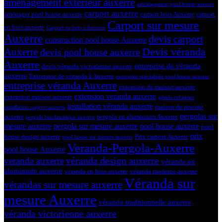
aménagement extérieur auxerre
aménagement pool house auxerre
carport auxerre
aménager pool house auxerre
carport bois Auxerre
carport
Carport sur mesure
en bois auxerre
Carport en bois à Auxerre
Auxerre
devis carport
construction pool house Auxerre
Devis véranda
Auxerre
devis pool house auxerre
Auxerre
entreprise de véranda
devis véranda victorienne auxerre
auxerre
Entreprise de véranda à Auxerre
entreprise spécialisée pool house auxerre
entreprise véranda Auxerre
extension de maison auxerre
extension veranda auxerre
extension maison auxerre
géniès créations
installation véranda auxerre
maison de piscine
installation carport auxerre
pergolas sur
auxerre
pergola en aluminium Auxerre
pergola bioclimatique auxerre
mesure auxerre
pergola sur mesure auxerre
pool house auxerre
pool
prix
house design auxerre
Prix carport Auxerre
pool house sur mesure auxerre
Veranda-Pergola-Auxerre
pool house Auxerre
véranda design auxerre
veranda auxerre
véranda en
aluminium auxerre
véranda en bois auxerre
véranda moderne auxerre
Véranda sur
vérandas sur mesure auxerre
mesure Auxerre
véranda traditionnelle auxerre
véranda victorienne auxerre