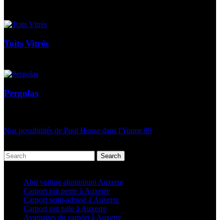
Toits Vitrés
Pergolas
Nos possibilités de Pool House dans l'Yonne 89
Search
Articles récents
Abri voiture aluminium Auxerre
Carport toit pente à Auxerre
Carport semi-adossé à Auxerre
Carport toit tuile à Auxerre
Avantages du carport à Auxerre