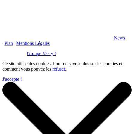
2020 Véranda-Pergola-Auxerre.fr - Tous Droits Réservés |
News
|
Plan
|
Mentions Légales
Réalisation :
Groupe Vas-y !
Ce site utilise des cookies. Pour en savoir plus sur les cookies et
comment vous pouvez les
refuser
.
J'accepte !