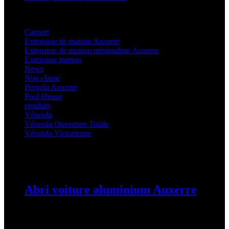
Categories
Carport
(36)
Extension de maison Auxerre
(27)
Extension de maison minimaliste Auxerre
(25)
Extension maison
(5)
News
(21)
Non classé
(1)
Pergola Auxerre
(25)
Pool House
(32)
produits
(3)
Véranda
(25)
Véranda Ouverture Totale
(20)
Véranda Victorienne
(25)
Latest Posts
Abri voiture aluminium Auxerre
19 mars 2024