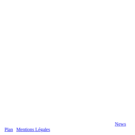
2020 Véranda-Pergola-Auxerre.fr - Tous Droits Réservés |
News
|
Plan
|
Mentions Légales