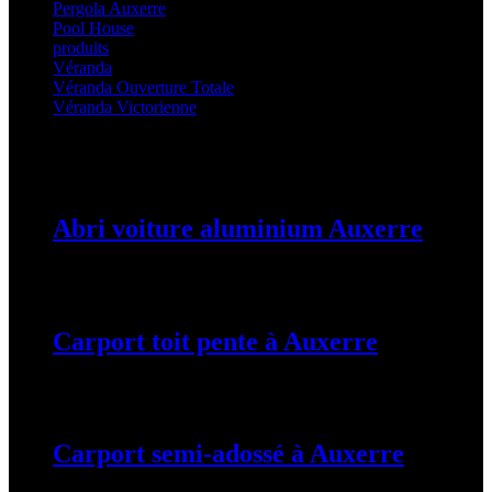
Pergola Auxerre
(25)
Pool House
(32)
produits
(3)
Véranda
(25)
Véranda Ouverture Totale
(20)
Véranda Victorienne
(25)
Latest Posts
Abri voiture aluminium Auxerre
19 mars 2024
Carport toit pente à Auxerre
19 mars 2024
Carport semi-adossé à Auxerre