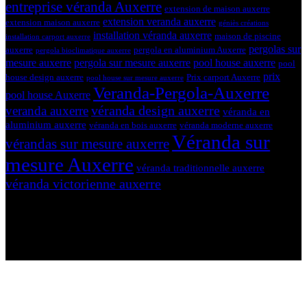
entreprise véranda Auxerre
extension de maison auxerre
extension veranda auxerre
extension maison auxerre
géniès créations
installation véranda auxerre
maison de piscine
installation carport auxerre
pergolas sur
auxerre
pergola en aluminium Auxerre
pergola bioclimatique auxerre
mesure auxerre
pergola sur mesure auxerre
pool house auxerre
pool
prix
house design auxerre
Prix carport Auxerre
pool house sur mesure auxerre
Veranda-Pergola-Auxerre
pool house Auxerre
véranda design auxerre
veranda auxerre
véranda en
aluminium auxerre
véranda en bois auxerre
véranda moderne auxerre
Véranda sur
vérandas sur mesure auxerre
mesure Auxerre
véranda traditionnelle auxerre
véranda victorienne auxerre