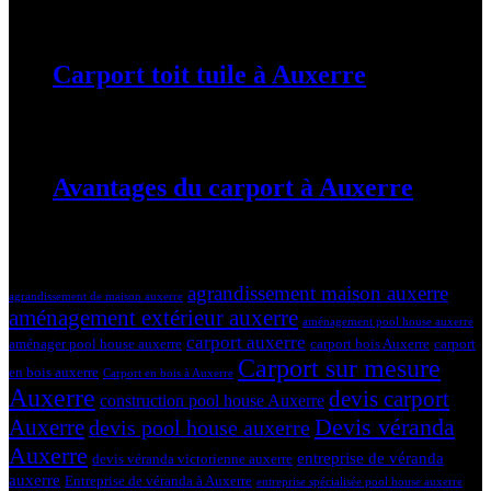
19 mars 2024
Carport toit tuile à Auxerre
19 mars 2024
Avantages du carport à Auxerre
19 mars 2024
Tags
agrandissement maison auxerre
agrandissement de maison auxerre
aménagement extérieur auxerre
aménagement pool house auxerre
carport auxerre
aménager pool house auxerre
carport bois Auxerre
carport
Carport sur mesure
en bois auxerre
Carport en bois à Auxerre
Auxerre
devis carport
construction pool house Auxerre
Devis véranda
Auxerre
devis pool house auxerre
Auxerre
entreprise de véranda
devis véranda victorienne auxerre
auxerre
Entreprise de véranda à Auxerre
entreprise spécialisée pool house auxerre