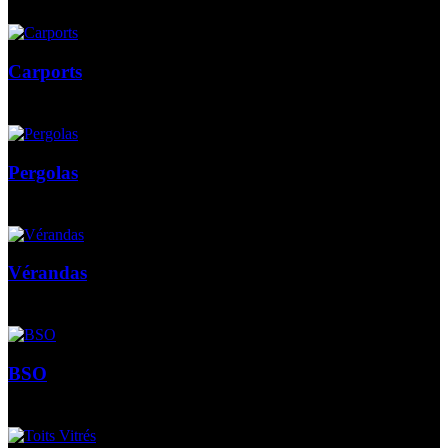
Carports
Pergolas
Vérandas
BSO