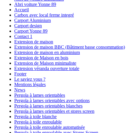
Abri voiture Yonne 89
Accueil
Carbox avec local ferme integré
Carport Aluminium
Carport design
Carport Yonne 89
Contact 1
Extension de maison
Extension de maison BBC (Bâtiment basse consommation)
Extension de maison en aluminium
Extension de Maison en bois
Extension de Maison minimaliste
Extension véranda ouverture totale
Footer
Le saviez vous ?
Mentions légales
News
Pergola à lames orientables
Pergola à lames orientables avec options
Pergola à lames orientables blanches
Pergola à lames orientables et stores screen
Pergola à toile blanche
Pergola à toile enroulable
Pergola à toile enroulable automatisée
Pergola à toile enroulable avec Stores Screen