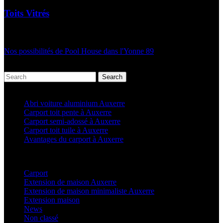
Toits Vitrés
Nos possibilités de Pool House dans l'Yonne 89
Search
Articles récents
Abri voiture aluminium Auxerre
Carport toit pente à Auxerre
Carport semi-adossé à Auxerre
Carport toit tuile à Auxerre
Avantages du carport à Auxerre
Categories
Carport
(36)
Extension de maison Auxerre
(27)
Extension de maison minimaliste Auxerre
(25)
Extension maison
(5)
News
(21)
Non classé
(1)