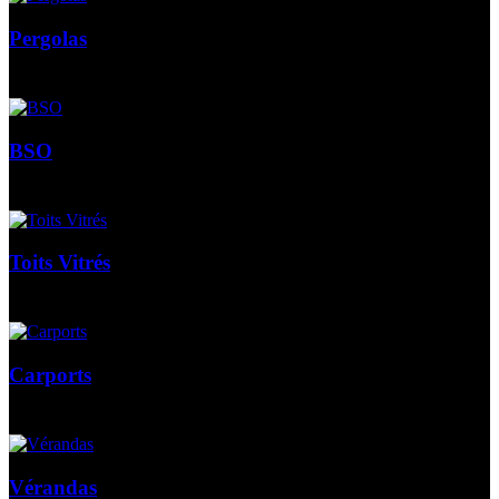
Pergolas
BSO
Toits Vitrés
Carports
Vérandas