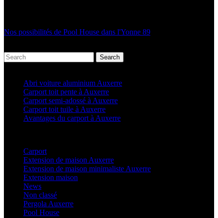
Nos possibilités de Pool House dans l'Yonne 89
Search
Articles récents
Abri voiture aluminium Auxerre
Carport toit pente à Auxerre
Carport semi-adossé à Auxerre
Carport toit tuile à Auxerre
Avantages du carport à Auxerre
Categories
Carport
(36)
Extension de maison Auxerre
(27)
Extension de maison minimaliste Auxerre
(25)
Extension maison
(5)
News
(21)
Non classé
(1)
Pergola Auxerre
(25)
Pool House
(32)