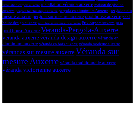
installation véranda auxerre
maison de piscine
installation carport auxerre
pergolas sur
auxerre
pergola en aluminium Auxerre
pergola bioclimatique auxerre
mesure auxerre
pergola sur mesure auxerre
pool house auxerre
pool
prix
house design auxerre
Prix carport Auxerre
pool house sur mesure auxerre
Veranda-Pergola-Auxerre
pool house Auxerre
véranda design auxerre
veranda auxerre
véranda en
aluminium auxerre
véranda en bois auxerre
véranda moderne auxerre
Véranda sur
vérandas sur mesure auxerre
mesure Auxerre
véranda traditionnelle auxerre
véranda victorienne auxerre