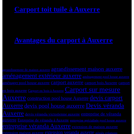
Carport toit tuile à Auxerre
19 mars 2024
Avantages du carport à Auxerre
19 mars 2024
Tags
agrandissement maison auxerre
agrandissement de maison auxerre
aménagement extérieur auxerre
aménagement pool house auxerre
carport auxerre
aménager pool house auxerre
carport bois Auxerre
carport
Carport sur mesure
en bois auxerre
Carport en bois à Auxerre
Auxerre
devis carport
construction pool house Auxerre
Devis véranda
Auxerre
devis pool house auxerre
Auxerre
entreprise de véranda
devis véranda victorienne auxerre
auxerre
Entreprise de véranda à Auxerre
entreprise spécialisée pool house auxerre
entreprise véranda Auxerre
extension de maison auxerre
extension veranda auxerre
extension maison auxerre
géniès créations