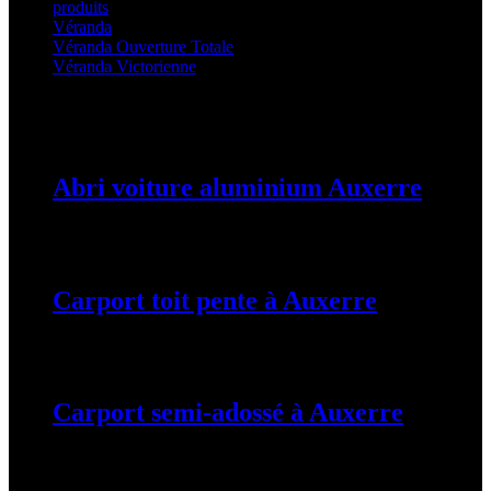
produits
(3)
Véranda
(25)
Véranda Ouverture Totale
(20)
Véranda Victorienne
(25)
Latest Posts
Abri voiture aluminium Auxerre
19 mars 2024
Carport toit pente à Auxerre
19 mars 2024
Carport semi-adossé à Auxerre
19 mars 2024