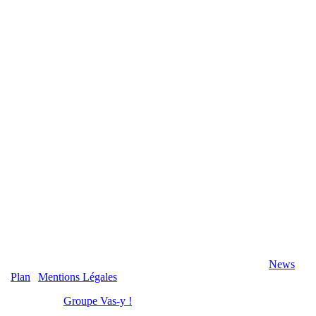
2020 Véranda-Pergola-Auxerre.fr - Tous Droits Réservés |
News
|
Plan
|
Mentions Légales
Réalisation :
Groupe Vas-y !