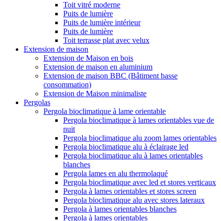
Toit vitré moderne
Puits de lumière
Puits de lumière intérieur
Puits de lumière
Toit terrasse plat avec velux
Extension de maison
Extension de Maison en bois
Extension de maison en aluminium
Extension de maison BBC (Bâtiment basse
consommation)
Extension de Maison minimaliste
Pergolas
Pergola bioclimatique à lame orientable
Pergola bioclimatique à lames orientables vue de
nuit
Pergola bioclimatique alu zoom lames orientables
Pergola bioclimatique alu à éclairage led
Pergola bioclimatique alu à lames orientables
blanches
Pergola lames en alu thermolaqué
Pergola bioclimatique avec led et stores verticaux
Pergola à lames orientables et stores screen
Pergola bioclimatique alu avec stores lateraux
Pergola à lames orientables blanches
Pergola à lames orientables