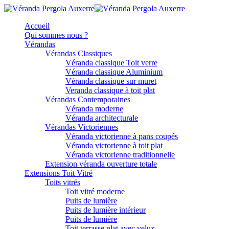
Accueil
Qui sommes nous ?
Vérandas
Vérandas Classiques
Véranda classique Toit verre
Véranda classique Aluminium
Véranda classique sur muret
Veranda classique à toit plat
Vérandas Contemporaines
Véranda moderne
Véranda architecturale
Vérandas Victoriennes
Véranda victorienne à pans coupés
Véranda victorienne à toit plat
Véranda victorienne traditionnelle
Extension véranda ouverture totale
Extensions Toit Vitré
Toits vitrés
Toit vitré moderne
Puits de lumière
Puits de lumière intérieur
Puits de lumière
Toit terrasse plat avec velux