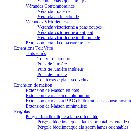
Veranda classique à toit plat
Vérandas Contemporaines
Véranda moderne
Véranda architecturale
Vérandas Victoriennes
Véranda victorienne à pans coupés
Véranda victorienne à toit plat
Véranda victorienne traditionnelle
Extension véranda ouverture totale
Extensions Toit Vitré
Toits vitrés
Toit vitré moderne
Puits de lumière
Puits de lumière intérieur
Puits de lumière
Toit terrasse plat avec velux
Extension de maison
Extension de Maison en bois
Extension de maison en aluminium
Extension de maison BBC (Bâtiment basse consommatio
Extension de Maison minimaliste
Pergolas
Pergola bioclimatique à lame orientable
Pergola bioclimatique à lames orientables vue de n
Pergola bioclimatique alu zoom lames orientables