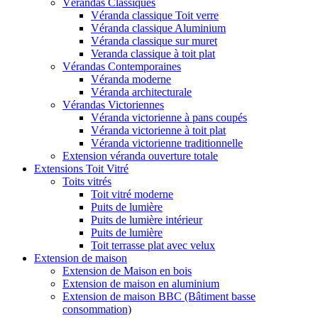
Vérandas Classiques
Véranda classique Toit verre
Véranda classique Aluminium
Véranda classique sur muret
Veranda classique à toit plat
Vérandas Contemporaines
Véranda moderne
Véranda architecturale
Vérandas Victoriennes
Véranda victorienne à pans coupés
Véranda victorienne à toit plat
Véranda victorienne traditionnelle
Extension véranda ouverture totale
Extensions Toit Vitré
Toits vitrés
Toit vitré moderne
Puits de lumière
Puits de lumière intérieur
Puits de lumière
Toit terrasse plat avec velux
Extension de maison
Extension de Maison en bois
Extension de maison en aluminium
Extension de maison BBC (Bâtiment basse
consommation)