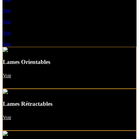
Pergolas Vélum
Voir
Toile enroulable
Voir
Pergolas A Toile Fixe
Voir
Pergolas A Toit vitré
Voir
Lames Orientables
Voir
Lames Rétractables
Voir