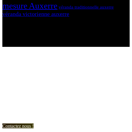
mesure Auxerre
véranda traditionnelle auxerre
véranda victorienne auxerre
N'hésitez-pas à nous contacter et à nous demander un devis
personnalisé.
Nous vous accueillons du:
Lundi au Vendredi de 9h à 12h et de 14h à 19h
Samedi de 9h à 12h et de 14h à 17h
Contactez nous !