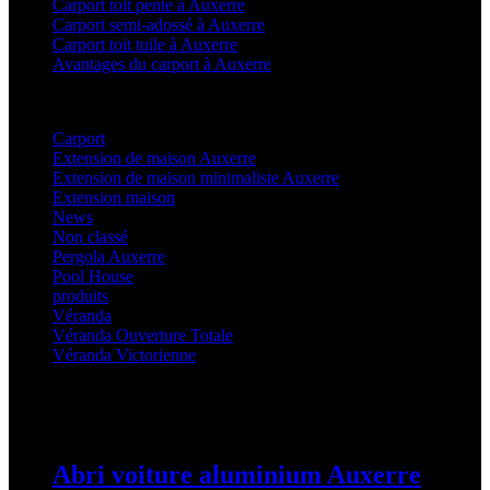
Carport toit pente à Auxerre
Carport semi-adossé à Auxerre
Carport toit tuile à Auxerre
Avantages du carport à Auxerre
Categories
Carport
(36)
Extension de maison Auxerre
(27)
Extension de maison minimaliste Auxerre
(25)
Extension maison
(5)
News
(21)
Non classé
(1)
Pergola Auxerre
(25)
Pool House
(32)
produits
(3)
Véranda
(25)
Véranda Ouverture Totale
(20)
Véranda Victorienne
(25)
Latest Posts
Abri voiture aluminium Auxerre