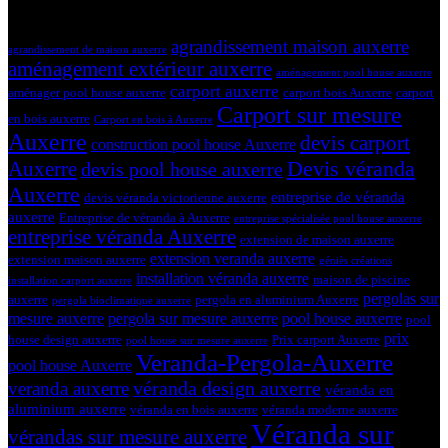
Tags
agrandissement maison auxerre
agrandissement de maison auxerre
aménagement extérieur auxerre
aménagement pool house auxerre
carport auxerre
aménager pool house auxerre
carport bois Auxerre
carport
Carport sur mesure
en bois auxerre
Carport en bois à Auxerre
Auxerre
devis carport
construction pool house Auxerre
Devis véranda
Auxerre
devis pool house auxerre
Auxerre
entreprise de véranda
devis véranda victorienne auxerre
auxerre
Entreprise de véranda à Auxerre
entreprise spécialisée pool house auxerre
entreprise véranda Auxerre
extension de maison auxerre
extension veranda auxerre
extension maison auxerre
géniès créations
installation véranda auxerre
maison de piscine
installation carport auxerre
pergolas sur
auxerre
pergola en aluminium Auxerre
pergola bioclimatique auxerre
mesure auxerre
pergola sur mesure auxerre
pool house auxerre
pool
prix
house design auxerre
Prix carport Auxerre
pool house sur mesure auxerre
Veranda-Pergola-Auxerre
pool house Auxerre
véranda design auxerre
veranda auxerre
véranda en
aluminium auxerre
véranda en bois auxerre
véranda moderne auxerre
Véranda sur
vérandas sur mesure auxerre