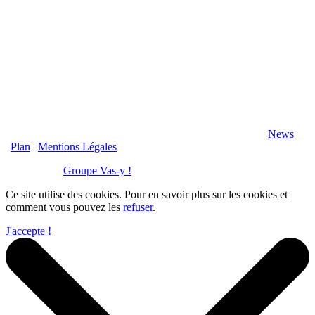
2020 Véranda-Pergola-Auxerre.fr - Tous Droits Réservés |
News
|
Plan
|
Mentions Légales
Réalisation :
Groupe Vas-y !
Ce site utilise des cookies. Pour en savoir plus sur les cookies et
comment vous pouvez les
refuser
.
J'accepte !