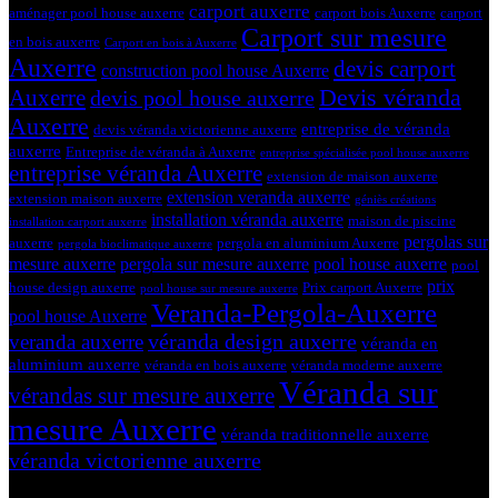
carport auxerre
aménager pool house auxerre
carport bois Auxerre
carport
Carport sur mesure
en bois auxerre
Carport en bois à Auxerre
Auxerre
devis carport
construction pool house Auxerre
Devis véranda
Auxerre
devis pool house auxerre
Auxerre
entreprise de véranda
devis véranda victorienne auxerre
auxerre
Entreprise de véranda à Auxerre
entreprise spécialisée pool house auxerre
entreprise véranda Auxerre
extension de maison auxerre
extension veranda auxerre
extension maison auxerre
géniès créations
installation véranda auxerre
maison de piscine
installation carport auxerre
pergolas sur
auxerre
pergola en aluminium Auxerre
pergola bioclimatique auxerre
mesure auxerre
pergola sur mesure auxerre
pool house auxerre
pool
prix
house design auxerre
Prix carport Auxerre
pool house sur mesure auxerre
Veranda-Pergola-Auxerre
pool house Auxerre
véranda design auxerre
veranda auxerre
véranda en
aluminium auxerre
véranda en bois auxerre
véranda moderne auxerre
Véranda sur
vérandas sur mesure auxerre
mesure Auxerre
véranda traditionnelle auxerre
véranda victorienne auxerre