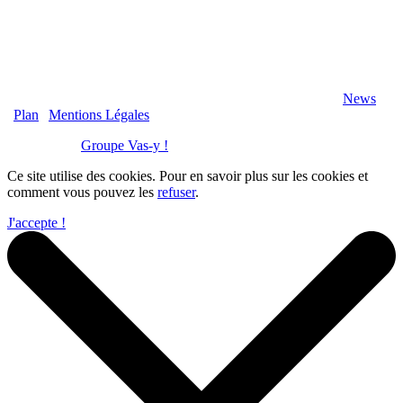
2020 Véranda-Pergola-Auxerre.fr - Tous Droits Réservés |
News
|
Plan
|
Mentions Légales
Réalisation :
Groupe Vas-y !
Ce site utilise des cookies. Pour en savoir plus sur les cookies et
comment vous pouvez les
refuser
.
J'accepte !