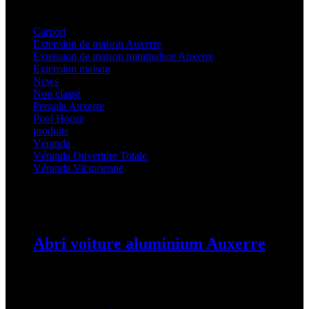
Categories
Carport
(36)
Extension de maison Auxerre
(27)
Extension de maison minimaliste Auxerre
(25)
Extension maison
(5)
News
(21)
Non classé
(1)
Pergola Auxerre
(25)
Pool House
(32)
produits
(3)
Véranda
(25)
Véranda Ouverture Totale
(20)
Véranda Victorienne
(25)
Latest Posts
Abri voiture aluminium Auxerre
19 mars 2024