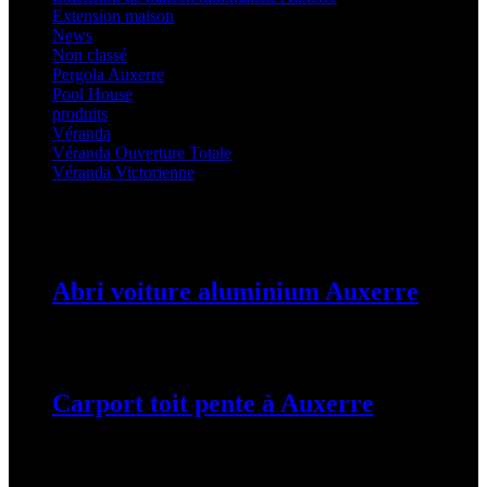
Extension maison
(5)
News
(21)
Non classé
(1)
Pergola Auxerre
(25)
Pool House
(32)
produits
(3)
Véranda
(25)
Véranda Ouverture Totale
(20)
Véranda Victorienne
(25)
Latest Posts
Abri voiture aluminium Auxerre
19 mars 2024
Carport toit pente à Auxerre
19 mars 2024