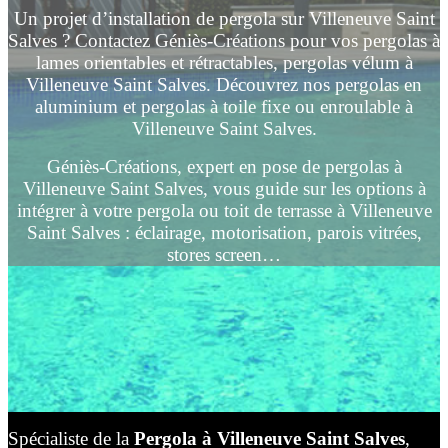
Un projet d’installation de pergola sur Villeneuve Saint
Salves ? Contactez Géniès-Créations pour vos pergolas à
lames orientables et rétractables, pergolas vélum à
Villeneuve Saint Salves. Découvrez nos pergolas en
aluminium et pergolas à toile fixe ou enroulable à
Villeneuve Saint Salves.
Géniès-Créations, expert en pose de pergolas à
Villeneuve Saint Salves, vous guide sur les options à
intégrer à votre pergola ou toit de terrasse à Villeneuve
Saint Salves : éclairage, motorisation, parois vitrées,
stores screen…
Spécialiste de la
Pergola à Villeneuve Saint Salves
,