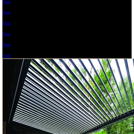
Voir
Lames rétractables
Voir
Pergolas Vélum
Voir
Toile enroulable
Voir
Pergolas A Toile Fixe
Voir
Pergolas A Toit vitré
Voir