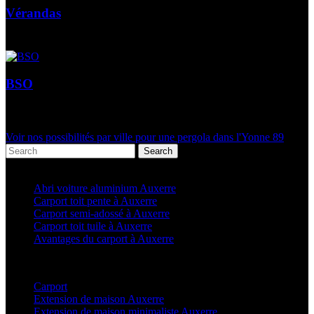
Vérandas
BSO
Voir nos possibilités par ville pour une pergola dans l'Yonne 89
Search
Articles récents
Abri voiture aluminium Auxerre
Carport toit pente à Auxerre
Carport semi-adossé à Auxerre
Carport toit tuile à Auxerre
Avantages du carport à Auxerre
Categories
Carport
(36)
Extension de maison Auxerre
(27)
Extension de maison minimaliste Auxerre
(25)