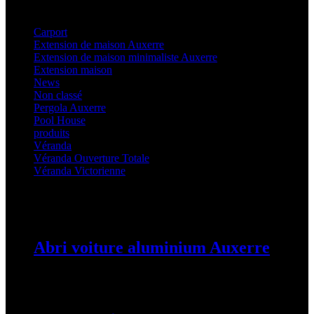
Categories
Carport
(36)
Extension de maison Auxerre
(27)
Extension de maison minimaliste Auxerre
(25)
Extension maison
(5)
News
(21)
Non classé
(1)
Pergola Auxerre
(25)
Pool House
(32)
produits
(3)
Véranda
(25)
Véranda Ouverture Totale
(20)
Véranda Victorienne
(25)
Latest Posts
Abri voiture aluminium Auxerre
19 mars 2024