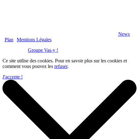
2020 Véranda-Pergola-Auxerre.fr - Tous Droits Réservés |
News
|
Plan
|
Mentions Légales
Réalisation :
Groupe Vas-y !
Ce site utilise des cookies. Pour en savoir plus sur les cookies et
comment vous pouvez les
refuser
.
J'accepte !