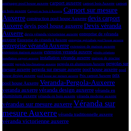
carport auxerre
aménager pool house auxerre
carport bois Auxerre
carport
Carport sur mesure
en bois auxerre
Carport en bois à Auxerre
Auxerre
devis carport
construction pool house Auxerre
Devis véranda
Auxerre
devis pool house auxerre
Auxerre
entreprise de véranda
devis véranda victorienne auxerre
auxerre
Entreprise de véranda à Auxerre
entreprise spécialisée pool house auxerre
entreprise véranda Auxerre
extension de maison auxerre
extension veranda auxerre
extension maison auxerre
géniès créations
installation véranda auxerre
maison de piscine
installation carport auxerre
pergolas sur
auxerre
pergola en aluminium Auxerre
pergola bioclimatique auxerre
mesure auxerre
pergola sur mesure auxerre
pool house auxerre
pool
prix
house design auxerre
Prix carport Auxerre
pool house sur mesure auxerre
Veranda-Pergola-Auxerre
pool house Auxerre
véranda design auxerre
veranda auxerre
véranda en
aluminium auxerre
véranda en bois auxerre
véranda moderne auxerre
Véranda sur
vérandas sur mesure auxerre
mesure Auxerre
véranda traditionnelle auxerre
véranda victorienne auxerre