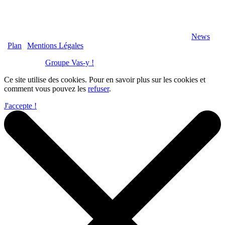
2020 Véranda-Pergola-Auxerre.fr - Tous Droits Réservés |
News
|
Plan
|
Mentions Légales
Réalisation :
Groupe Vas-y !
Ce site utilise des cookies. Pour en savoir plus sur les cookies et
comment vous pouvez les
refuser
.
J'accepte !