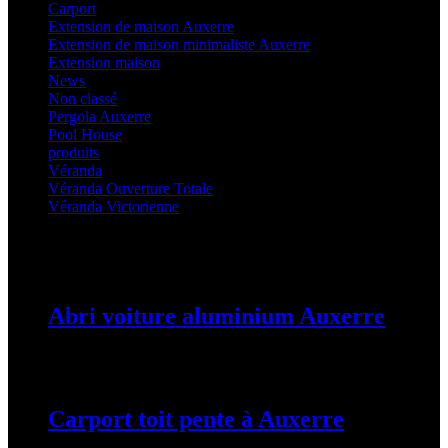
Carport
(36)
Extension de maison Auxerre
(27)
Extension de maison minimaliste Auxerre
(25)
Extension maison
(5)
News
(21)
Non classé
(1)
Pergola Auxerre
(25)
Pool House
(32)
produits
(3)
Véranda
(25)
Véranda Ouverture Totale
(20)
Véranda Victorienne
(25)
Latest Posts
Abri voiture aluminium Auxerre
19 mars 2024
Carport toit pente à Auxerre