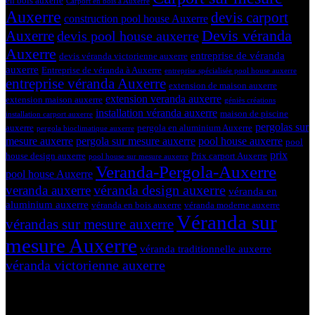
en bois auxerre
Carport en bois à Auxerre
Auxerre
devis carport
construction pool house Auxerre
Devis véranda
Auxerre
devis pool house auxerre
Auxerre
entreprise de véranda
devis véranda victorienne auxerre
auxerre
Entreprise de véranda à Auxerre
entreprise spécialisée pool house auxerre
entreprise véranda Auxerre
extension de maison auxerre
extension veranda auxerre
extension maison auxerre
géniès créations
installation véranda auxerre
maison de piscine
installation carport auxerre
pergolas sur
auxerre
pergola en aluminium Auxerre
pergola bioclimatique auxerre
mesure auxerre
pergola sur mesure auxerre
pool house auxerre
pool
prix
house design auxerre
Prix carport Auxerre
pool house sur mesure auxerre
Veranda-Pergola-Auxerre
pool house Auxerre
véranda design auxerre
veranda auxerre
véranda en
aluminium auxerre
véranda en bois auxerre
véranda moderne auxerre
Véranda sur
vérandas sur mesure auxerre
mesure Auxerre
véranda traditionnelle auxerre
véranda victorienne auxerre