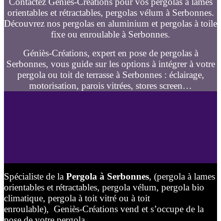
Contactez Géniès-Créations pour vos pergolas à lames
orientables et rétractables, pergolas vélum à Serbonnes.
Découvrez nos pergolas en aluminium et pergolas à toile
fixe ou enroulable à Serbonnes.
Géniès-Créations, expert en pose de pergolas à
Serbonnes, vous guide sur les options à intégrer à votre
pergola ou toit de terrasse à Serbonnes : éclairage,
motorisation, parois vitrées, stores screen…
Spécialiste de la
Pergola à Serbonnes
, (pergola à lames
orientables et rétractables, pergola vélum, pergola bio
climatique, pergola à toit vitré ou à toit
enroulable), Geniès-Créations vend et s’occupe de la
pose de votre pergola.