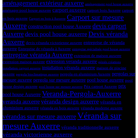
aménagement extérieur auxerre
aménagement pool house auxerre
carport auxerre
aménager pool house auxerre
carport bois Auxerre
carport
Carport sur mesure
en bois auxerre
Carport en bois à Auxerre
Auxerre
devis carport
construction pool house Auxerre
Devis véranda
Auxerre
devis pool house auxerre
Auxerre
entreprise de véranda
devis véranda victorienne auxerre
auxerre
Entreprise de véranda à Auxerre
entreprise spécialisée pool house auxerre
entreprise véranda Auxerre
extension de maison auxerre
extension veranda auxerre
extension maison auxerre
géniès créations
installation véranda auxerre
maison de piscine
installation carport auxerre
pergolas sur
auxerre
pergola en aluminium Auxerre
pergola bioclimatique auxerre
mesure auxerre
pergola sur mesure auxerre
pool house auxerre
pool
prix
house design auxerre
Prix carport Auxerre
pool house sur mesure auxerre
Veranda-Pergola-Auxerre
pool house Auxerre
véranda design auxerre
veranda auxerre
véranda en
aluminium auxerre
véranda en bois auxerre
véranda moderne auxerre
Véranda sur
vérandas sur mesure auxerre
mesure Auxerre
véranda traditionnelle auxerre
véranda victorienne auxerre