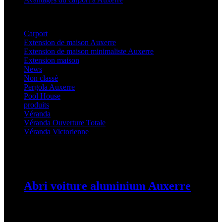
Categories
Carport
(36)
Extension de maison Auxerre
(27)
Extension de maison minimaliste Auxerre
(25)
Extension maison
(5)
News
(21)
Non classé
(1)
Pergola Auxerre
(25)
Pool House
(32)
produits
(3)
Véranda
(25)
Véranda Ouverture Totale
(20)
Véranda Victorienne
(25)
Latest Posts
Abri voiture aluminium Auxerre
19 mars 2024