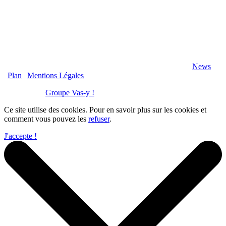
2020 Véranda-Pergola-Auxerre.fr - Tous Droits Réservés |
News
|
Plan
|
Mentions Légales
Réalisation :
Groupe Vas-y !
Ce site utilise des cookies. Pour en savoir plus sur les cookies et
comment vous pouvez les
refuser
.
J'accepte !