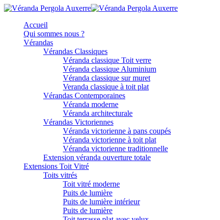
Accueil
Qui sommes nous ?
Vérandas
Vérandas Classiques
Véranda classique Toit verre
Véranda classique Aluminium
Véranda classique sur muret
Veranda classique à toit plat
Vérandas Contemporaines
Véranda moderne
Véranda architecturale
Vérandas Victoriennes
Véranda victorienne à pans coupés
Véranda victorienne à toit plat
Véranda victorienne traditionnelle
Extension véranda ouverture totale
Extensions Toit Vitré
Toits vitrés
Toit vitré moderne
Puits de lumière
Puits de lumière intérieur
Puits de lumière
Toit terrasse plat avec velux