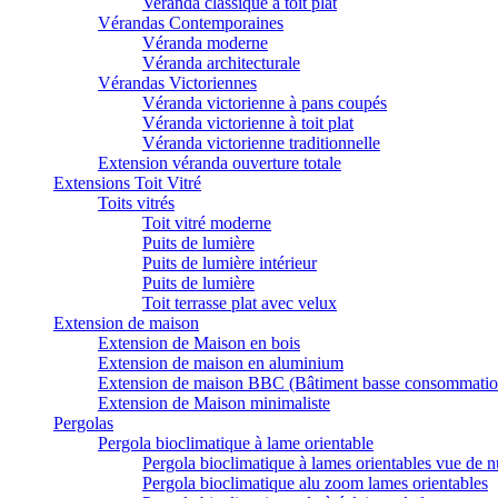
Veranda classique à toit plat
Vérandas Contemporaines
Véranda moderne
Véranda architecturale
Vérandas Victoriennes
Véranda victorienne à pans coupés
Véranda victorienne à toit plat
Véranda victorienne traditionnelle
Extension véranda ouverture totale
Extensions Toit Vitré
Toits vitrés
Toit vitré moderne
Puits de lumière
Puits de lumière intérieur
Puits de lumière
Toit terrasse plat avec velux
Extension de maison
Extension de Maison en bois
Extension de maison en aluminium
Extension de maison BBC (Bâtiment basse consommatio
Extension de Maison minimaliste
Pergolas
Pergola bioclimatique à lame orientable
Pergola bioclimatique à lames orientables vue de n
Pergola bioclimatique alu zoom lames orientables